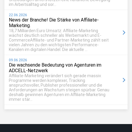
im Arbeitsalltag und sor...
22.06.2026
News der Branche! Die Stärke von Affiliate-
Marketing.
18,7 Milliarden Euro Umsatz: Affiliate-Marketing
wächst deutlich schneller als Werbemarkt und E-
CommerceAffiliate- und Partner-Marketing zählt seit
vielen Jahren zu den wichtigsten Performance-
Kanälen im digitalen Handel. Die aktuelle ...
09.06.2026
Die wachsende Bedeutung von Agenturen im
ADCELL-Netzwerk
Affiliate-Marketing verändert sich gerade massiv.
Programme werden komplexer, Tracking
anspruchsvoller, Publisher professioneller und die
Anforderungen an Wachstum steigen spürbar. Genau
deshalb gewinnen Agenturen im Affiliate-Marketing
immer stär...