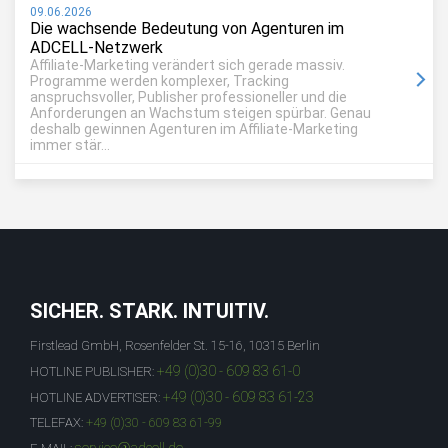
09.06.2026
Die wachsende Bedeutung von Agenturen im
ADCELL-Netzwerk
Affiliate-Marketing verändert sich gerade massiv.
Programme werden komplexer, Tracking
anspruchsvoller, Publisher professioneller und die
Anforderungen an Wachstum steigen spürbar. Genau
deshalb gewinnen Agenturen im Affiliate-Marketing
immer stär...
SICHER. STARK. INTUITIV.
Firstlead GmbH, Rosenfelder St. 15-16, 10315 Berlin
+49 (0)30 - 609 83 61-0
HOTLINE PUBLISHER:
+49 (0)30 - 609 83 61-23
HOTLINE ADVERTISER:
TELEFAX:
+49 (0)30 - 609 83 61-99