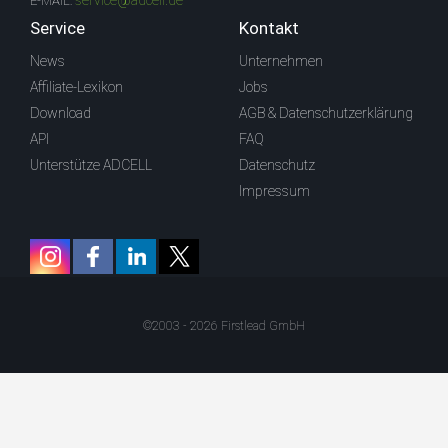
service@adcell.de
E-MAIL:
Service
Kontakt
News
Unternehmen
Affiliate-Lexikon
Jobs
Download
AGB & Datenschutzerklärung
API
FAQ
Unterstütze ADCELL
Datenschutz
Impressum
©2003 - 2026 Firstlead GmbH