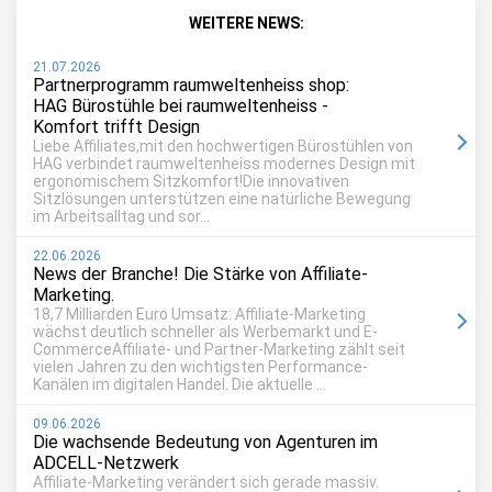
WEITERE NEWS:
21.07.2026
Partnerprogramm raumweltenheiss shop:
HAG Bürostühle bei raumweltenheiss -
Komfort trifft Design
Liebe Affiliates,mit den hochwertigen Bürostühlen von
HAG verbindet raumweltenheiss modernes Design mit
ergonomischem Sitzkomfort!Die innovativen
Sitzlösungen unterstützen eine natürliche Bewegung
im Arbeitsalltag und sor...
22.06.2026
News der Branche! Die Stärke von Affiliate-
Marketing.
18,7 Milliarden Euro Umsatz: Affiliate-Marketing
wächst deutlich schneller als Werbemarkt und E-
CommerceAffiliate- und Partner-Marketing zählt seit
vielen Jahren zu den wichtigsten Performance-
Kanälen im digitalen Handel. Die aktuelle ...
09.06.2026
Die wachsende Bedeutung von Agenturen im
ADCELL-Netzwerk
Affiliate-Marketing verändert sich gerade massiv.