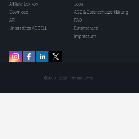
Affiliate-Lexikon
Jobs
Download
AGB & Datenschutzerklärung
API
FAQ
Unterstütze ADCELL
Datenschutz
Impressum
©2003 - 2026 Firstlead GmbH