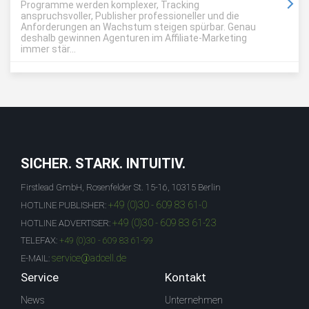
Programme werden komplexer, Tracking
anspruchsvoller, Publisher professioneller und die
Anforderungen an Wachstum steigen spürbar. Genau
deshalb gewinnen Agenturen im Affiliate-Marketing
immer stär...
SICHER. STARK. INTUITIV.
Firstlead GmbH, Rosenfelder St. 15-16, 10315 Berlin
+49 (0)30 - 609 83 61-0
HOTLINE PUBLISHER:
+49 (0)30 - 609 83 61-23
HOTLINE ADVERTISER:
TELEFAX:
+49 (0)30 - 609 83 61-99
service@adcell.de
E-MAIL:
Service
Kontakt
News
Unternehmen