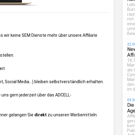
Lie
Bür
rau
mit
inn
unt
Bew
ss wir keine SEM Dienste mehr über unsere Affiliate
22.0
New
Aff
stellen.
18,7
Mar
it.
als
Com
Mark
, Social Media...) bleiben selbstverständlich erhalten.
den
im d
 uns gern jederzeit über das
ADCELL-
09.0
Die
Age
anner gelangen Sie
direkt
zu unseren Werbemitteln.
Affi
ger
kom
Publ