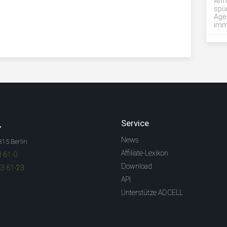
Anf
spü
Age
imme
.
Service
News
315 Berlin
Affiliate-Lexikon
3 61-0
Download
83 61-23
API
Unterstütze ADCELL