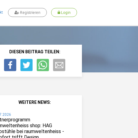
kt
Registrieren
Login
DIESEN BEITRAG TEILEN:
WEITERE NEWS:
7.2026
tnerprogramm
mweltenheiss shop: HAG
ostühle bei raumweltenheiss -
fort trifft Design