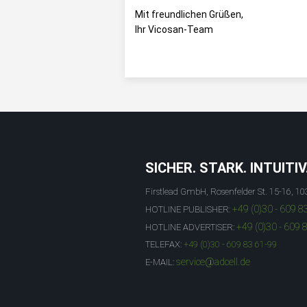
Mit freundlichen Grüßen,
Ihr Vicosan-Team
SICHER. STARK. INTUITIV
Firstlead GmbH, Rosenfelder St. 15-16, 10
+49 (0)30 - 609 8
HOTLINE PUBLISHER:
+49 (0)30 - 609 
HOTLINE ADVERTISER:
TELEFAX:
+49 (0)30 - 609 83 61-99
service@adcell.de
E-MAIL: