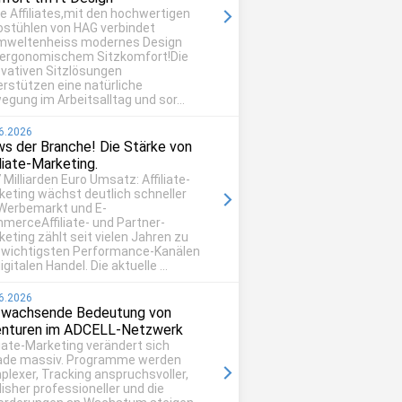
be Affiliates,mit den hochwertigen
ostühlen von HAG verbindet
mweltenheiss modernes Design
 ergonomischem Sitzkomfort!Die
ovativen Sitzlösungen
erstützen eine natürliche
egung im Arbeitsalltag und sor...
6.2026
s der Branche! Die Stärke von
iliate-Marketing.
 Milliarden Euro Umsatz: Affiliate-
keting wächst deutlich schneller
 Werbemarkt und E-
merceAffiliate- und Partner-
eting zählt seit vielen Jahren zu
 wichtigsten Performance-Kanälen
igitalen Handel. Die aktuelle ...
6.2026
 wachsende Bedeutung von
nturen im ADCELL-Netzwerk
liate-Marketing verändert sich
ade massiv. Programme werden
plexer, Tracking anspruchsvoller,
isher professioneller und die