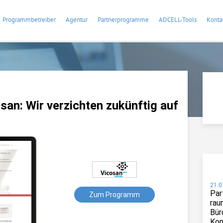
Programmbetreiber
Agentur
Partnerprogramme
ADCELL-Tools
Konta
an: Wir verzichten zukünftig auf
21.0
Par
Zum Programm
rau
Bür
Kom