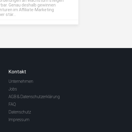
orderungen an Wachstum steigen
rbar. Genau deshalb gewinnen
nturen im Affiliate-Marketing
r stär...
Kontakt
Unternehmen
Jobs
AGB & Datenschutzerklärung
FAQ
Datenschutz
Impressum