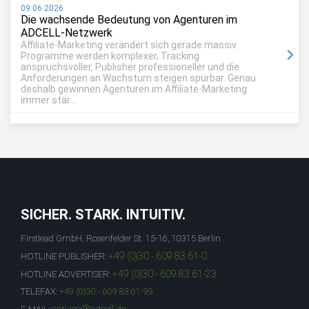
09.06.2026
Die wachsende Bedeutung von Agenturen im
ADCELL-Netzwerk
Affiliate-Marketing verändert sich gerade massiv.
Programme werden komplexer, Tracking
anspruchsvoller, Publisher professioneller und die
Anforderungen an Wachstum steigen spürbar. Genau
deshalb gewinnen Agenturen im Affiliate-Marketing
immer stär...
SICHER. STARK. INTUITIV.
Firstlead GmbH, Rosenfelder St. 15-16, 10315 Berlin
+49 (0)30 - 609 83 61-0
HOTLINE PUBLISHER:
+49 (0)30 - 609 83 61-23
HOTLINE ADVERTISER:
TELEFAX:
+49 (0)30 - 609 83 61-99