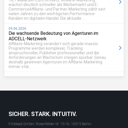
18,7 Milliarden Euro Umsatz: Affiliate-Marketing
wächst deutlich schneller als Werbemarkt und E-
CommerceAffiliate- und Partner-Marketing zählt seit
vielen Jahren zu den wichtigsten Performance-
Kanälen im digitalen Handel. Die aktuelle ...
09.06.2026
Die wachsende Bedeutung von Agenturen im
ADCELL-Netzwerk
Affiliate-Marketing verändert sich gerade massiv.
Programme werden komplexer, Tracking
anspruchsvoller, Publisher professioneller und die
Anforderungen an Wachstum steigen spürbar. Genau
deshalb gewinnen Agenturen im Affiliate-Marketing
immer stär...
SICHER. STARK. INTUITIV.
Firstlead GmbH, Rosenfelder St. 15-16, 10315 Berlin