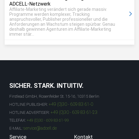
ADCELL-Netzwerk
Affiliate-Marketing verändert sich gerade massiv.
Programme werden komplexer, Tracking
anspruchsvoller, Publisher professioneller und die
Anforderungen an Wachstum steigen spürbar. Genau
deshalb gewinnen Agenturen im Affiliate-Marketing
immer stär...
SICHER. STARK. INTUITIV.
Firstlead GmbH, Rosenfelder St. 15-16, 10315 Berlin
+49 (0)30 - 609 83 61-0
HOTLINE PUBLISHER:
+49 (0)30 - 609 83 61-23
HOTLINE ADVERTISER:
TELEFAX:
+49 (0)30 - 609 83 61-99
service@adcell.de
E-MAIL:
Service
Kontakt