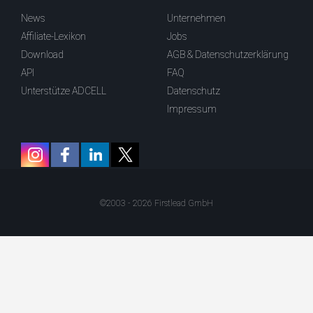
News
Unternehmen
Affiliate-Lexikon
Jobs
Download
AGB & Datenschutzerklärung
API
FAQ
Unterstütze ADCELL
Datenschutz
Impressum
©2003 - 2026 Firstlead GmbH