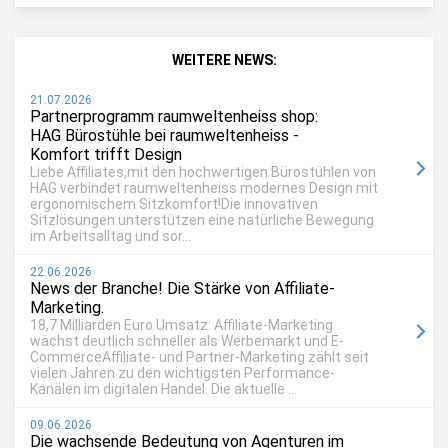
WEITERE NEWS:
21.07.2026
Partnerprogramm raumweltenheiss shop:
HAG Bürostühle bei raumweltenheiss -
Komfort trifft Design
Liebe Affiliates,mit den hochwertigen Bürostühlen von
HAG verbindet raumweltenheiss modernes Design mit
ergonomischem Sitzkomfort!Die innovativen
Sitzlösungen unterstützen eine natürliche Bewegung
im Arbeitsalltag und sor...
22.06.2026
News der Branche! Die Stärke von Affiliate-
Marketing.
18,7 Milliarden Euro Umsatz: Affiliate-Marketing
wächst deutlich schneller als Werbemarkt und E-
CommerceAffiliate- und Partner-Marketing zählt seit
vielen Jahren zu den wichtigsten Performance-
Kanälen im digitalen Handel. Die aktuelle ...
09.06.2026
Die wachsende Bedeutung von Agenturen im