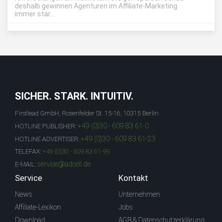
deshalb gewinnen Agenturen im Affiliate-Marketing
immer stär...
SICHER. STARK. INTUITIV.
Firstlead GmbH, Rosenfelder St. 15-16, 10315 Berlin
+49 (0)30 - 609 83 61-0
HOTLINE PUBLISHER:
+49 (0)30 - 609 83 61-23
HOTLINE ADVERTISER:
TELEFAX:
+49 (0)30 - 609 83 61-99
service@adcell.de
E-MAIL:
Service
Kontakt
News
Unternehmen
Affiliate-Lexikon
Jobs
Download
AGB & Datenschutzerklärung