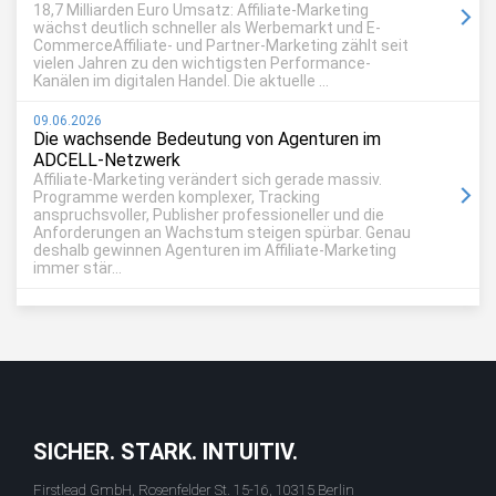
18,7 Milliarden Euro Umsatz: Affiliate-Marketing
wächst deutlich schneller als Werbemarkt und E-
CommerceAffiliate- und Partner-Marketing zählt seit
vielen Jahren zu den wichtigsten Performance-
Kanälen im digitalen Handel. Die aktuelle ...
09.06.2026
Die wachsende Bedeutung von Agenturen im
ADCELL-Netzwerk
Affiliate-Marketing verändert sich gerade massiv.
Programme werden komplexer, Tracking
anspruchsvoller, Publisher professioneller und die
Anforderungen an Wachstum steigen spürbar. Genau
deshalb gewinnen Agenturen im Affiliate-Marketing
immer stär...
SICHER. STARK. INTUITIV.
Firstlead GmbH, Rosenfelder St. 15-16, 10315 Berlin