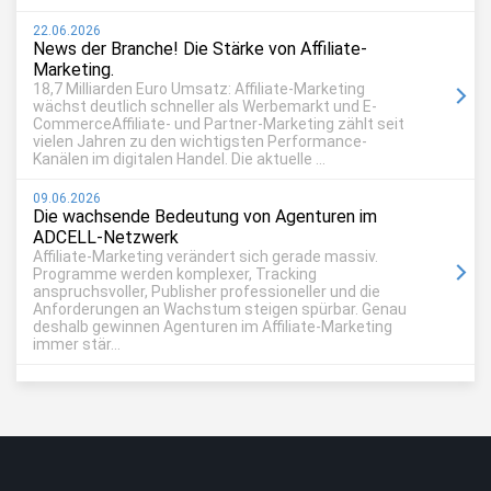
22.06.2026
News der Branche! Die Stärke von Affiliate-
Marketing.
18,7 Milliarden Euro Umsatz: Affiliate-Marketing
wächst deutlich schneller als Werbemarkt und E-
CommerceAffiliate- und Partner-Marketing zählt seit
vielen Jahren zu den wichtigsten Performance-
Kanälen im digitalen Handel. Die aktuelle ...
09.06.2026
Die wachsende Bedeutung von Agenturen im
ADCELL-Netzwerk
Affiliate-Marketing verändert sich gerade massiv.
Programme werden komplexer, Tracking
anspruchsvoller, Publisher professioneller und die
Anforderungen an Wachstum steigen spürbar. Genau
deshalb gewinnen Agenturen im Affiliate-Marketing
immer stär...