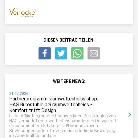
DIESEN BEITRAG TEILEN:
WEITERE NEWS:
21.07.2026
Partnerprogramm raumweltenheiss shop:
HAG Bürostühle bei raumweltenheiss -
Komfort trifft Design
Liebe Affiliates,mit den hochwertigen Bürostühlen von
HAG verbindet raumweltenheiss modernes Design mit
ergonomischem Sitzkomfort!Die innovativen
Sitzlösungen unterstützen eine natürliche Bewegung
im Arbeitsalltag und sor...