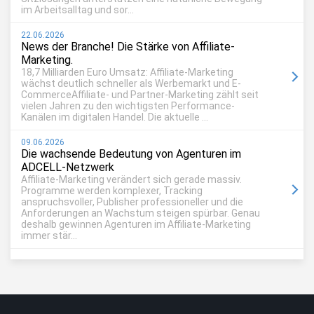
im Arbeitsalltag und sor...
22.06.2026
News der Branche! Die Stärke von Affiliate-
Marketing.
18,7 Milliarden Euro Umsatz: Affiliate-Marketing
wächst deutlich schneller als Werbemarkt und E-
CommerceAffiliate- und Partner-Marketing zählt seit
vielen Jahren zu den wichtigsten Performance-
Kanälen im digitalen Handel. Die aktuelle ...
09.06.2026
Die wachsende Bedeutung von Agenturen im
ADCELL-Netzwerk
Affiliate-Marketing verändert sich gerade massiv.
Programme werden komplexer, Tracking
anspruchsvoller, Publisher professioneller und die
Anforderungen an Wachstum steigen spürbar. Genau
deshalb gewinnen Agenturen im Affiliate-Marketing
immer stär...