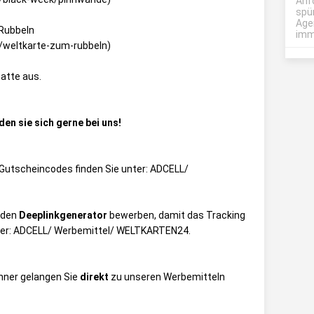
Anf
spü
Age
 Rubbeln
imme
s/weltkarte-zum-rubbeln
)
atte aus.
den sie sich gerne bei uns!
ie Gutscheincodes finden Sie unter:
ADCELL/
 den
Deeplinkgenerator
bewerben, damit das Tracking
ter:
ADCELL/ Werbemittel/ WELTKARTEN24
.
anner gelangen Sie
direkt
zu unseren Werbemitteln