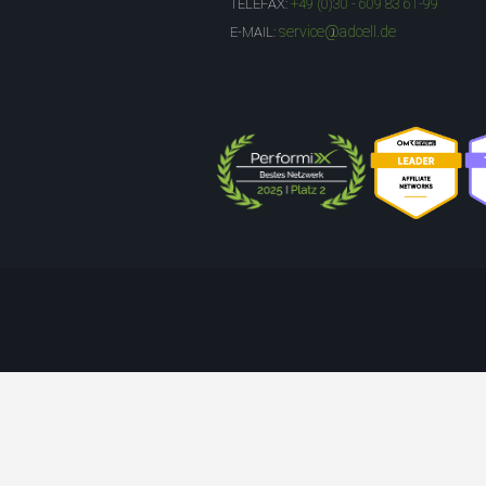
TELEFAX:
+49 (0)30 - 609 83 61-99
service@adcell.de
E-MAIL: