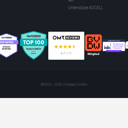
API
Unterstütze ADCELL
©2003 - 2026 Firstlead GmbH