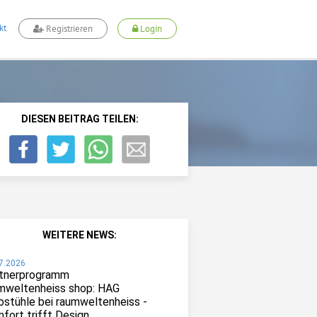
kt
Registrieren
Login
DIESEN BEITRAG TEILEN:
WEITERE NEWS:
7.2026
tnerprogramm
mweltenheiss shop: HAG
ostühle bei raumweltenheiss -
fort trifft Design