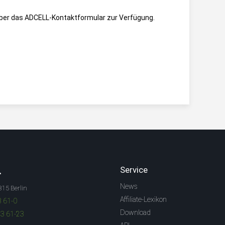
über das
ADCELL-Kontaktformular
zur Verfügung.
.
Service
News
315 Berlin
Affiliate-Lexikon
3 61-0
Download
83 61-23