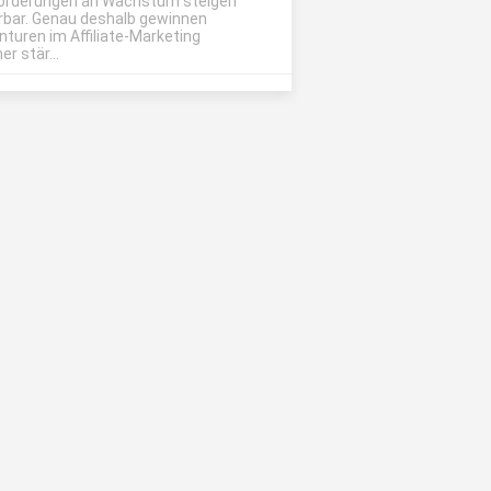
orderungen an Wachstum steigen
rbar. Genau deshalb gewinnen
nturen im Affiliate-Marketing
r stär...