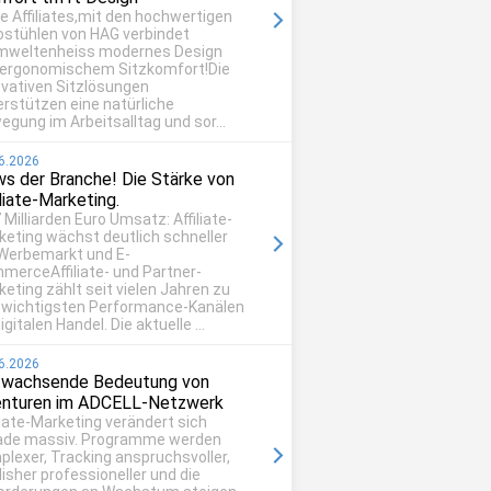
be Affiliates,mit den hochwertigen
ostühlen von HAG verbindet
mweltenheiss modernes Design
 ergonomischem Sitzkomfort!Die
ovativen Sitzlösungen
erstützen eine natürliche
egung im Arbeitsalltag und sor...
6.2026
s der Branche! Die Stärke von
iliate-Marketing.
 Milliarden Euro Umsatz: Affiliate-
keting wächst deutlich schneller
 Werbemarkt und E-
merceAffiliate- und Partner-
eting zählt seit vielen Jahren zu
 wichtigsten Performance-Kanälen
igitalen Handel. Die aktuelle ...
6.2026
 wachsende Bedeutung von
nturen im ADCELL-Netzwerk
liate-Marketing verändert sich
ade massiv. Programme werden
plexer, Tracking anspruchsvoller,
isher professioneller und die