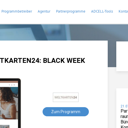
Programmbetreiber
Agentur
Partnerprogramme
ADCELL-Tools
Konta
LTKARTEN24: BLACK WEEK
21.0
Par
Zum Programm
rau
Bür
Kom