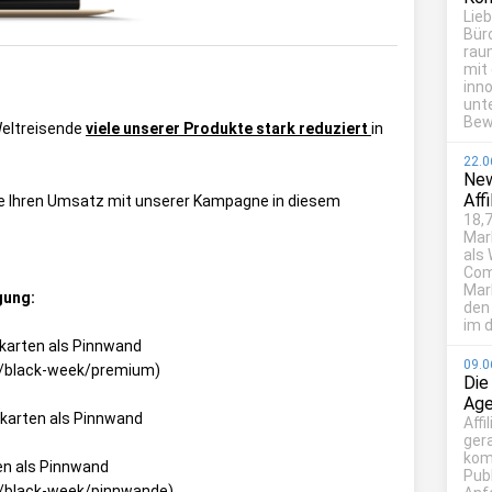
Lie
Bür
rau
mit
inn
unt
Bew
Weltreisende
viele unserer Produkte stark reduziert
in
22.0
New
Aff
ie Ihren Umsatz mit unserer Kampagne in diesem
18,7
Mar
als
Com
Mark
gung:
den
im d
tkarten als Pinnwand
09.0
ns/black-week/premium
)
Die
Age
karten als Pinnwand
Affi
ger
kom
en als Pinnwand
Publ
s/black-week/pinnwande
)