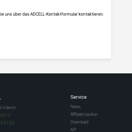
ie uns über das
ADCELL-Kontaktformular
kontaktieren.
.
Service
News
315 Berlin
Affiliate-Lexikon
3 61-0
Download
83 61-23
API