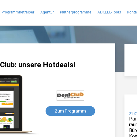
Programmbetreiber
Agentur
Partnerprogramme
ADCELL-Tools
Konta
lub: unsere Hotdeals!
Zum Programm
21.0
Par
rau
Bür
Kom