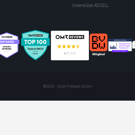
Unterstütze ADCELL
©2003 - 2026 Firstlead GmbH