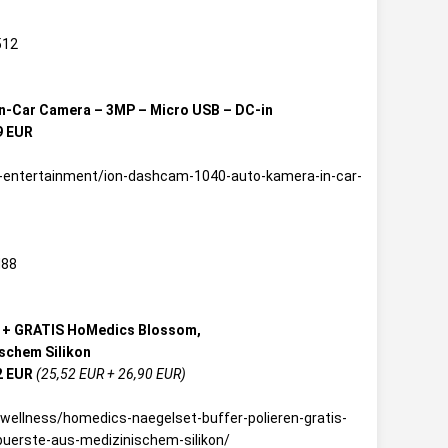
512
n-Car Camera – 3MP – Micro USB – DC-in
9 EUR
k-entertainment/ion-dashcam-1040-auto-kamera-in-car-
N88
n + GRATIS HoMedics Blossom,
schem Silikon
2 EUR
(25,52 EUR + 26,90 EUR)
wellness/homedics-naegelset-buffer-polieren-gratis-
uerste-aus-medizinischem-silikon/