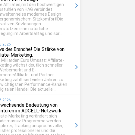
be Affiliates,mit den hochwertigen
ostühlen von HAG verbindet
mweltenheiss modernes Design
 ergonomischem Sitzkomfort!Die
ovativen Sitzlösungen
erstützen eine natürliche
egung im Arbeitsalltag und sor...
6.2026
s der Branche! Die Stärke von
iliate-Marketing.
 Milliarden Euro Umsatz: Affiliate-
keting wächst deutlich schneller
 Werbemarkt und E-
merceAffiliate- und Partner-
eting zählt seit vielen Jahren zu
 wichtigsten Performance-Kanälen
igitalen Handel. Die aktuelle ...
6.2026
 wachsende Bedeutung von
nturen im ADCELL-Netzwerk
liate-Marketing verändert sich
ade massiv. Programme werden
plexer, Tracking anspruchsvoller,
isher professioneller und die