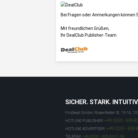
Bei Fragen oder Anmerkungen können S
Mit freundlichen Grüßen,
Ihr DealClub Publisher-Team
SICHER. STARK. INTUITIV
Firstlead GmbH, Rosenfelder St. 15-16, 10
+49 (0)30 - 609 8
HOTLINE PUBLISHER:
+49 (0)30 - 609 
HOTLINE ADVERTISER:
TELEFAX:
+49 (0)30 - 609 83 61-99