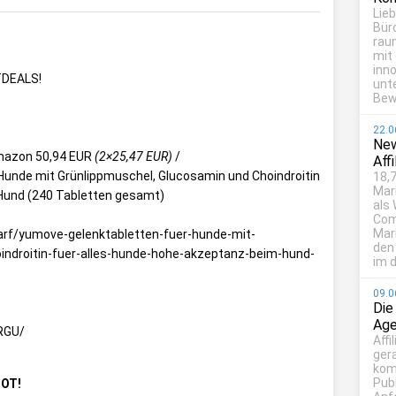
Lie
Bür
rau
mit
inn
TDEALS!
unt
Bew
22.0
New
 amazon 50,94 EUR
(2×25,47 EUR)
/
Aff
Hunde mit Grünlippmuschel, Glucosamin und Choindroitin
18,7
Mar
 Hund (240 Tabletten gesamt)
als
Com
Mark
arf/yumove-gelenktabletten-fuer-hunde-mit-
den
indroitin-fuer-alles-hunde-hohe-akzeptanz-beim-hund-
im d
09.0
Die
Age
RGU/
Affi
ger
kom
Publ
HOT!