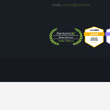
service@adcell.de
E-MAIL: