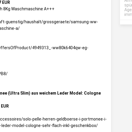
Anf
7 EUR
spü
h 8Kg Waschmaschine A+++
Age
imme
haft-guenstig/haushalt/grossgeraete/samsung-ww-
schine-a/
h/OffersOfProduct/4949313_-ww80k6404qw-eg-
PB8/
onee (Ultra Slim) aus weichem Leder Model: Cologne
0 EUR
cessoires/solo-pelle-herren-geldboerse-i-portmonee-i-
leder-model-cologne-sehr-flach-inkl-geschenkbox/