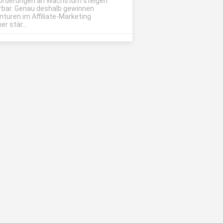
orderungen an Wachstum steigen
rbar. Genau deshalb gewinnen
nturen im Affiliate-Marketing
r stär...