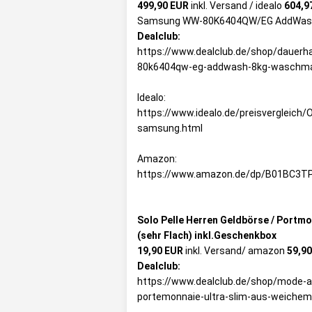
499,90 EUR
inkl. Versand / idealo
604,9
Samsung WW-80K6404QW/EG AddWas
Dealclub:
https://www.dealclub.de/shop/dauer
80k6404qw-eg-addwash-8kg-waschma
Idealo:
https://www.idealo.de/preisvergleic
samsung.html
Amazon:
https://www.amazon.de/dp/B01BC3T
Solo Pelle Herren Geldbörse / Portm
(sehr Flach) inkl.Geschenkbox
19,90 EUR
inkl. Versand/ amazon
59,9
Dealclub:
https://www.dealclub.de/shop/mode-ac
portemonnaie-ultra-slim-aus-weichem-