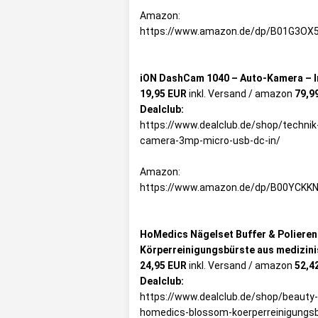
Amazon:
https://www.amazon.de/dp/B01G3OX
iON DashCam 1040 – Auto-Kamera – I
19,95 EUR
inkl. Versand / amazon
79,9
Dealclub:
https://www.dealclub.de/shop/techni
camera-3mp-micro-usb-dc-in/
Amazon:
https://www.amazon.de/dp/B00YCKK
HoMedics Nägelset Buffer & Poliere
Körperreinigungsbürste aus medizini
24,95 EUR
inkl. Versand / amazon
52,4
Dealclub:
https://www.dealclub.de/shop/beauty-
homedics-blossom-koerperreinigungsb