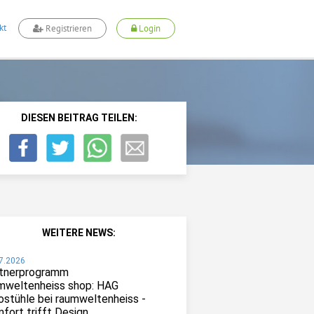
kt
Registrieren
Login
DIESEN BEITRAG TEILEN:
WEITERE NEWS:
7.2026
tnerprogramm
mweltenheiss shop: HAG
ostühle bei raumweltenheiss -
fort trifft Design