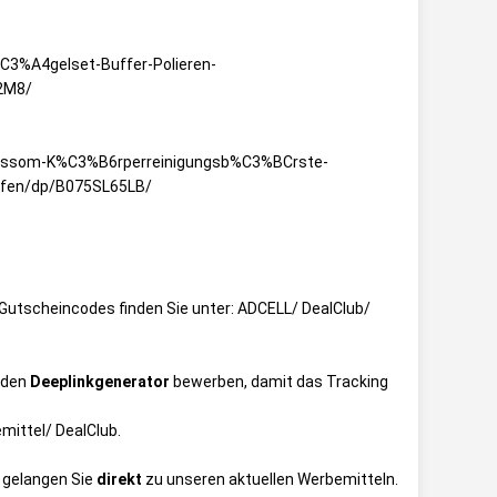
3%A4gelset-Buffer-Polieren-
2M8/
ossom-K%C3%B6rperreinigungsb%C3%BCrste-
ufen/dp/B075SL65LB/
ie Gutscheincodes finden Sie unter:
ADCELL/ DealClub/
 den
Deeplinkgenerator
bewerben, damit das Tracking
mittel/ DealClub
.
r gelangen Sie
direkt
zu unseren aktuellen Werbemitteln.