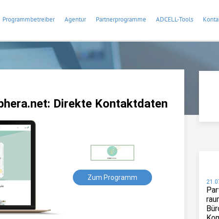
Programmbetreiber
Agentur
Partnerprogramme
ADCELL-Tools
Konta
era.net: Direkte Kontaktdaten
Zum Programm
21.0
Par
rau
Bür
Kom