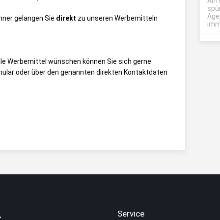
Anf
spü
Age
anner gelangen Sie
direkt
zu unseren Werbemitteln
imme
elle Werbemittel wünschen können Sie sich gerne
ular
oder über den genannten direkten Kontaktdaten
.
Service