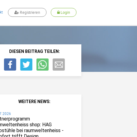
kt
Registrieren
Login
DIESEN BEITRAG TEILEN:
WEITERE NEWS:
7.2026
tnerprogramm
mweltenheiss shop: HAG
ostühle bei raumweltenheiss -
fort trifft Design