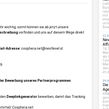
Lie
Bür
rau
mit
inn
unt
hr wichtig, somit können sie ab jetzt unsere
Bew
schreibung
vorfinden und uns auf diesem Wege direkt
22.0
New
Aff
Mail-Adresse:
cosphera.net@nextlevel.sl
18,7
Mar
als
Com
Mark
26
den
im d
i der Bewerbung unseres Partnerprogrammes
09.0
Die
Age
Affi
 den
Deeplinkgenerator
bewerben, damit das Tracking
ger
kom
Publ
mittel/ Cosphera.net
.