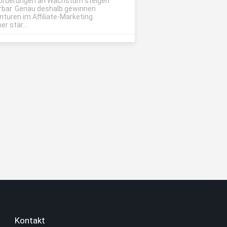
orderungen an Wachstum steigen
rbar. Genau deshalb gewinnen
nturen im Affiliate-Marketing
r stär...
Kontakt