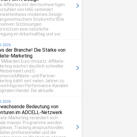
be Affiliates,mit den hochwertigen
ostühlen von HAG verbindet
mweltenheiss modernes Design
 ergonomischem Sitzkomfort!Die
ovativen Sitzlösungen
erstützen eine natürliche
egung im Arbeitsalltag und sor...
6.2026
s der Branche! Die Stärke von
iliate-Marketing.
 Milliarden Euro Umsatz: Affiliate-
keting wächst deutlich schneller
 Werbemarkt und E-
merceAffiliate- und Partner-
eting zählt seit vielen Jahren zu
 wichtigsten Performance-Kanälen
igitalen Handel. Die aktuelle ...
6.2026
 wachsende Bedeutung von
nturen im ADCELL-Netzwerk
liate-Marketing verändert sich
ade massiv. Programme werden
plexer, Tracking anspruchsvoller,
isher professioneller und die