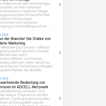
be Affiliates,mit den hochwertigen
ostühlen von HAG verbindet
mweltenheiss modernes Design
 ergonomischem Sitzkomfort!Die
ovativen Sitzlösungen
erstützen eine natürliche
egung im Arbeitsalltag und sor...
6.2026
s der Branche! Die Stärke von
iliate-Marketing.
 Milliarden Euro Umsatz: Affiliate-
keting wächst deutlich schneller
 Werbemarkt und E-
merceAffiliate- und Partner-
eting zählt seit vielen Jahren zu
 wichtigsten Performance-Kanälen
igitalen Handel. Die aktuelle ...
6.2026
 wachsende Bedeutung von
nturen im ADCELL-Netzwerk
liate-Marketing verändert sich
ade massiv. Programme werden
plexer, Tracking anspruchsvoller,
isher professioneller und die