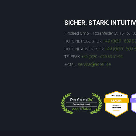
SICHER. STARK. INTUITIV
Firstlead GmbH, Rosenfelder St. 15-16, 10
+49 (0)30 - 609 8
HOTLINE PUBLISHER:
+49 (0)30 - 609 
HOTLINE ADVERTISER:
TELEFAX:
+49 (0)30 - 609 83 61-99
service@adcell.de
E-MAIL: