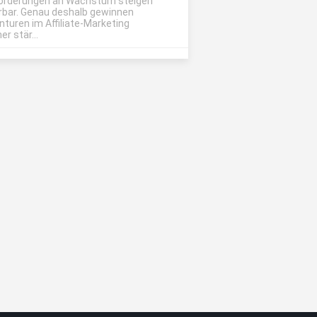
orderungen an Wachstum steigen
rbar. Genau deshalb gewinnen
nturen im Affiliate-Marketing
r stär...