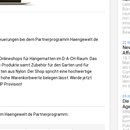
Lie
Bür
rau
mit
inn
unt
Bew
le Neuerungen bei dem Partnerprogramm
Haengewelt.de
22.0
New
Aff
18,7
n Onlineshops für Hängematten im D-A-CH-Raum. Das
Mar
e-Produkte samt Zubehör für den Garten und für
als
en aus Nylon. Der Shop spricht eine hochwertige
Com
Mark
h hohe Warenkorbwerte belegen lässt. Werde jetzt
den
IP Provision!
im d
09.0
Die
Age
Affi
beim Haengewelt.de Partnerprogramm
:
ger
kom
Publ