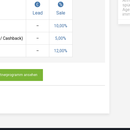
Anf
spü
Age
Lead
Sale
imme
–
10,00%
 / Cashback)
–
5,00%
–
12,00%
rtnerprogramm ansehen