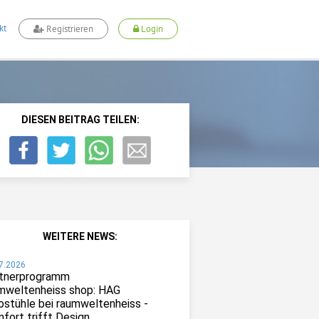
kt
Registrieren
Login
DIESEN BEITRAG TEILEN:
WEITERE NEWS:
7.2026
tnerprogramm
mweltenheiss shop: HAG
ostühle bei raumweltenheiss -
fort trifft Design