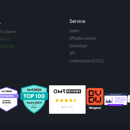
.
Service
News
315 Berlin
Affiliate-Lexikon
3 61-0
Download
83 61-23
API
Unterstütze ADCELL