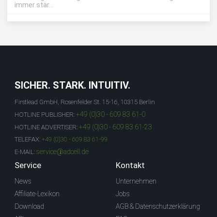
immer stär...
SICHER. STARK. INTUITIV.
Firstlead GmbH, Rosenfelder St. 15-16, 10315 Berlin
+49 (0)30 - 609 83 61-0
HOTLINE PUBLISHER:
+49 (0)30 - 609 83 61-23
HOTLINE ADVERTISER:
TELEFAX:
+49 (0)30 - 609 83 61-99
service@adcell.de
E-MAIL:
Service
Kontakt
News
Unternehmen
Affiliate-Lexikon
Jobs
Download
AGB & Datenschutzerklärung