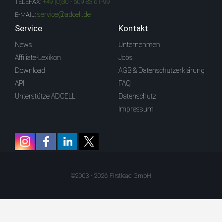
TELEFAX:
+49 (0)30 - 609 83 61-99
service@adcell.de
E-MAIL:
Service
Kontakt
News
Unternehmen
Affiliate-Lexikon
Jobs
Download
AGB & Datenschutzerklärung
API
FAQ
Unterstütze ADCELL
Datenschutz
Impressum
©2003 - 2026 Firstlead GmbH