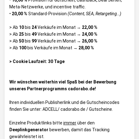
•
10,00 %
Provision für Gutschein, Cashback, Deal Seiten,
Meta-Netzwerke, und incentive traffic.
•
20,00 %
Standard-Provision
(Content, SEA, Retargeting…)
> Ab
10
bis
24
Verkäufe im Monat →
22,00 %
> Ab
25
bis
49
Verkäufe im Monat →
24,00 %
> Ab
50
bis
99
Verkäufe im Monat →
26,00 %
> Ab
100
bis Verkäufe im Monat →
28,00 %
> Cookie Laufzeit: 30 Tage
Wir wünschen weiterhin viel Spaß bei der Bewerbung
unseres Partnerprogramms cadorabo.de!
Ihren individuellen Publisherlink und die Gutscheincodes
finden Sie unter:
ADCELL/ cadorabo.de / Gutscheine
.
Einzelne Produktlinks bitte
immer
über den
Deeplinkgenerator
bewerben, damit das Tracking
gewährleistet ist.