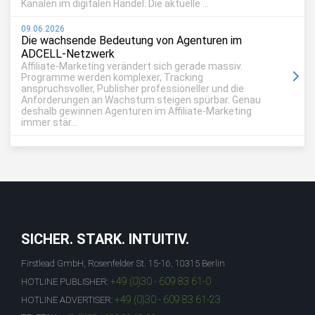
Kanälen im digitalen Handel. Die aktuelle ...
09.06.2026
Die wachsende Bedeutung von Agenturen im
ADCELL-Netzwerk
Affiliate-Marketing verändert sich gerade massiv.
Programme werden komplexer, Tracking
anspruchsvoller, Publisher professioneller und die
Anforderungen an Wachstum steigen spürbar. Genau
deshalb gewinnen Agenturen im Affiliate-Marketing
immer stär...
SICHER. STARK. INTUITIV.
Firstlead GmbH, Rosenfelder St. 15-16, 10315 Berlin
+49 (0)30 - 609 83 61-0
HOTLINE PUBLISHER:
+49 (0)30 - 609 83 61-23
HOTLINE ADVERTISER: