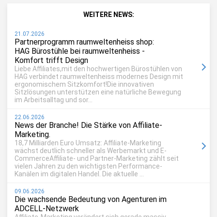
WEITERE NEWS:
21.07.2026
Partnerprogramm raumweltenheiss shop:
HAG Bürostühle bei raumweltenheiss -
Komfort trifft Design
Liebe Affiliates,mit den hochwertigen Bürostühlen von
HAG verbindet raumweltenheiss modernes Design mit
ergonomischem Sitzkomfort!Die innovativen
Sitzlösungen unterstützen eine natürliche Bewegung
im Arbeitsalltag und sor...
22.06.2026
News der Branche! Die Stärke von Affiliate-
Marketing.
18,7 Milliarden Euro Umsatz: Affiliate-Marketing
wächst deutlich schneller als Werbemarkt und E-
CommerceAffiliate- und Partner-Marketing zählt seit
vielen Jahren zu den wichtigsten Performance-
Kanälen im digitalen Handel. Die aktuelle ...
09.06.2026
Die wachsende Bedeutung von Agenturen im
ADCELL-Netzwerk