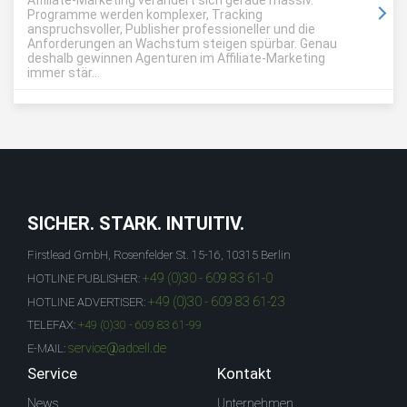
Affiliate-Marketing verändert sich gerade massiv.
Programme werden komplexer, Tracking
anspruchsvoller, Publisher professioneller und die
Anforderungen an Wachstum steigen spürbar. Genau
deshalb gewinnen Agenturen im Affiliate-Marketing
immer stär...
SICHER. STARK. INTUITIV.
Firstlead GmbH, Rosenfelder St. 15-16, 10315 Berlin
+49 (0)30 - 609 83 61-0
HOTLINE PUBLISHER:
+49 (0)30 - 609 83 61-23
HOTLINE ADVERTISER:
TELEFAX:
+49 (0)30 - 609 83 61-99
service@adcell.de
E-MAIL:
Service
Kontakt
News
Unternehmen