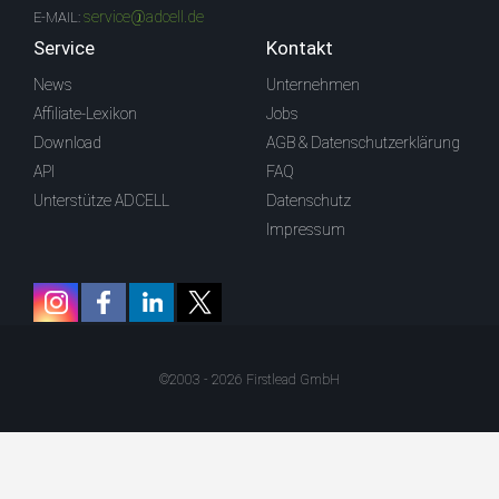
service@adcell.de
E-MAIL:
Service
Kontakt
News
Unternehmen
Affiliate-Lexikon
Jobs
Download
AGB & Datenschutzerklärung
API
FAQ
Unterstütze ADCELL
Datenschutz
Impressum
©2003 - 2026 Firstlead GmbH