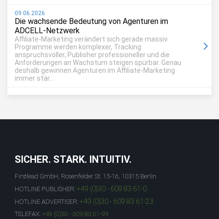
09.06.2026
Die wachsende Bedeutung von Agenturen im
ADCELL-Netzwerk
Affiliate-Marketing verändert sich gerade massiv.
Programme werden komplexer, Tracking
anspruchsvoller, Publisher professioneller und die
Anforderungen an Wachstum steigen spürbar. Genau
deshalb gewinnen Agenturen im Affiliate-Marketing
immer stär...
SICHER. STARK. INTUITIV.
Firstlead GmbH, Rosenfelder St. 15-16, 10315 Berlin
+49 (0)30 - 609 83 61-0
HOTLINE PUBLISHER:
+49 (0)30 - 609 83 61-23
HOTLINE ADVERTISER:
TELEFAX:
+49 (0)30 - 609 83 61-99