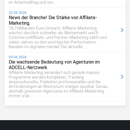
im Arbeitsalltag und sor...
22.06.2026
News der Branche! Die Stärke von Affiliate-
Marketing.
18,7 Milliarden Euro Umsatz: Affiliate-Marketing
wächst deutlich schneller als Werbemarkt und E-
CommerceAffiliate- und Partner-Marketing zählt seit
vielen Jahren zu den wichtigsten Performance-
Kanälen im digitalen Handel. Die aktuelle ...
09.06.2026
Die wachsende Bedeutung von Agenturen im
ADCELL-Netzwerk
Affiliate-Marketing verändert sich gerade massiv.
Programme werden komplexer, Tracking
anspruchsvoller, Publisher professioneller und die
Anforderungen an Wachstum steigen spürbar. Genau
deshalb gewinnen Agenturen im Affiliate-Marketing
immer stär...