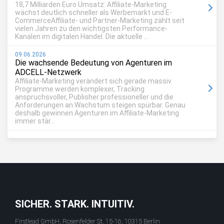
18,7 Milliarden Euro Umsatz: Affiliate-Marketing
wächst deutlich schneller als Werbemarkt und E-
CommerceAffiliate- und Partner-Marketing zählt seit
vielen Jahren zu den wichtigsten Performance-
Kanälen im digitalen Handel. Die aktuelle ...
09.06.2026
Die wachsende Bedeutung von Agenturen im
ADCELL-Netzwerk
Affiliate-Marketing verändert sich gerade massiv.
Programme werden komplexer, Tracking
anspruchsvoller, Publisher professioneller und die
Anforderungen an Wachstum steigen spürbar. Genau
deshalb gewinnen Agenturen im Affiliate-Marketing
immer stär...
SICHER. STARK. INTUITIV.
Firstlead GmbH, Rosenfelder St. 15-16, 10315 Berlin