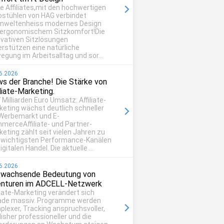
be Affiliates,mit den hochwertigen
ostühlen von HAG verbindet
mweltenheiss modernes Design
 ergonomischem Sitzkomfort!Die
ovativen Sitzlösungen
erstützen eine natürliche
egung im Arbeitsalltag und sor...
6.2026
s der Branche! Die Stärke von
iliate-Marketing.
 Milliarden Euro Umsatz: Affiliate-
keting wächst deutlich schneller
 Werbemarkt und E-
merceAffiliate- und Partner-
eting zählt seit vielen Jahren zu
 wichtigsten Performance-Kanälen
igitalen Handel. Die aktuelle ...
6.2026
 wachsende Bedeutung von
nturen im ADCELL-Netzwerk
liate-Marketing verändert sich
ade massiv. Programme werden
plexer, Tracking anspruchsvoller,
isher professioneller und die