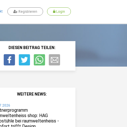
kt
Registrieren
Login
DIESEN BEITRAG TEILEN:
WEITERE NEWS:
7.2026
tnerprogramm
mweltenheiss shop: HAG
ostühle bei raumweltenheiss -
fort trifft Design