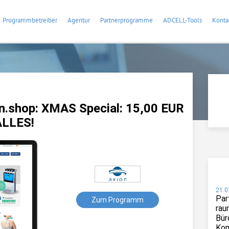
Programmbetreiber
Agentur
Partnerprogramme
ADCELL-Tools
Konta
n.shop: XMAS Special: 15,00 EUR
ALLES!
21.0
Par
Zum Programm
rau
Bür
Kom