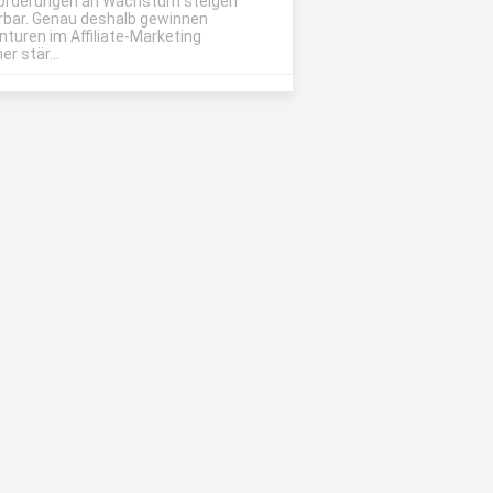
orderungen an Wachstum steigen
rbar. Genau deshalb gewinnen
nturen im Affiliate-Marketing
r stär...