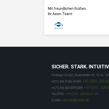
Mit freundlichen Grüßen,
Ihr Axion-Team!
SICHER. STARK. INTUITIV
Firstlead GmbH, Rosenfelder St. 15-16, 10
+49 (0)30 - 609 8
HOTLINE PUBLISHER:
+49 (0)30 - 609 
HOTLINE ADVERTISER:
TELEFAX:
+49 (0)30 - 609 83 61-99
service@adcell.de
E-MAIL: