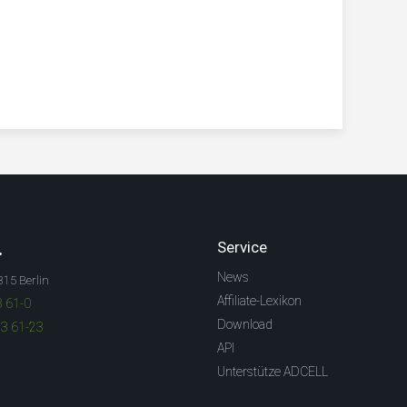
.
Service
News
315 Berlin
Affiliate-Lexikon
3 61-0
Download
83 61-23
API
Unterstütze ADCELL