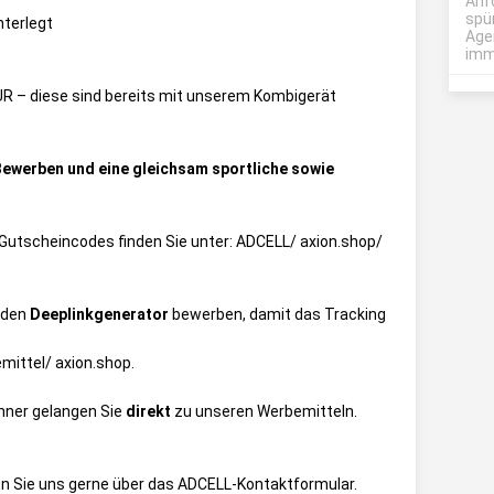
Anf
spü
nterlegt
Age
imme
R – diese sind bereits mit unserem Kombigerät
Bewerben und eine gleichsam sportliche sowie
ie Gutscheincodes finden Sie unter:
ADCELL/ axion.shop/
 den
Deeplinkgenerator
bewerben, damit das Tracking
mittel/ axion.shop
.
anner gelangen Sie
direkt
zu unseren Werbemitteln.
n Sie uns gerne über das
ADCELL-Kontaktformular
.