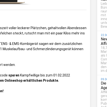
Lie
Bür
rau
mit
inn
unt
Bew
szeit voller leckerer Plätzchen, gehaltvollen Abendessen
elchen steckt, rutscht man mit ein paar Kilos mehr ins
22.0
New
Aff
 TENS- & EMS-Kombigerät sagen wir dem zusätzlichen
18,7
n 1 Muskelaufbau- und Schmerzlinderungsgerät können
Mar
als
Com
Mark
rt werden.
den
im d
ncode
sparen
Kampfwillige bis zum 01.02.2022
09.0
rem Onlineshop erhältlichen Produkte.
Die
Age
en!
Affi
ger
kom
Publ