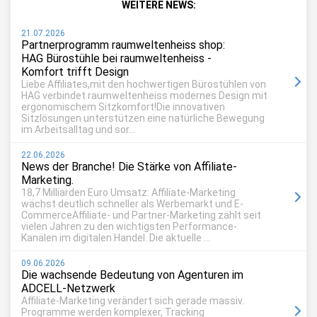
WEITERE NEWS:
21.07.2026
Partnerprogramm raumweltenheiss shop:
HAG Bürostühle bei raumweltenheiss -
Komfort trifft Design
Liebe Affiliates,mit den hochwertigen Bürostühlen von
HAG verbindet raumweltenheiss modernes Design mit
ergonomischem Sitzkomfort!Die innovativen
Sitzlösungen unterstützen eine natürliche Bewegung
im Arbeitsalltag und sor...
22.06.2026
News der Branche! Die Stärke von Affiliate-
Marketing.
18,7 Milliarden Euro Umsatz: Affiliate-Marketing
wächst deutlich schneller als Werbemarkt und E-
CommerceAffiliate- und Partner-Marketing zählt seit
vielen Jahren zu den wichtigsten Performance-
Kanälen im digitalen Handel. Die aktuelle ...
09.06.2026
Die wachsende Bedeutung von Agenturen im
ADCELL-Netzwerk
Affiliate-Marketing verändert sich gerade massiv.
Programme werden komplexer, Tracking