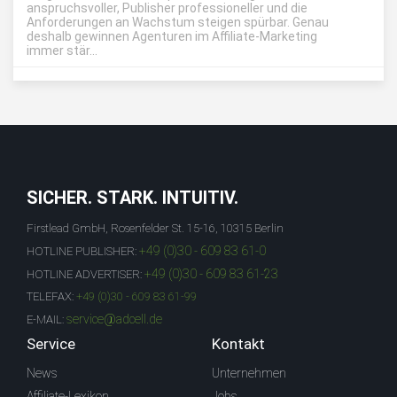
anspruchsvoller, Publisher professioneller und die
Anforderungen an Wachstum steigen spürbar. Genau
deshalb gewinnen Agenturen im Affiliate-Marketing
immer stär...
SICHER. STARK. INTUITIV.
Firstlead GmbH, Rosenfelder St. 15-16, 10315 Berlin
+49 (0)30 - 609 83 61-0
HOTLINE PUBLISHER:
+49 (0)30 - 609 83 61-23
HOTLINE ADVERTISER:
TELEFAX:
+49 (0)30 - 609 83 61-99
service@adcell.de
E-MAIL:
Service
Kontakt
News
Unternehmen
Affiliate-Lexikon
Jobs