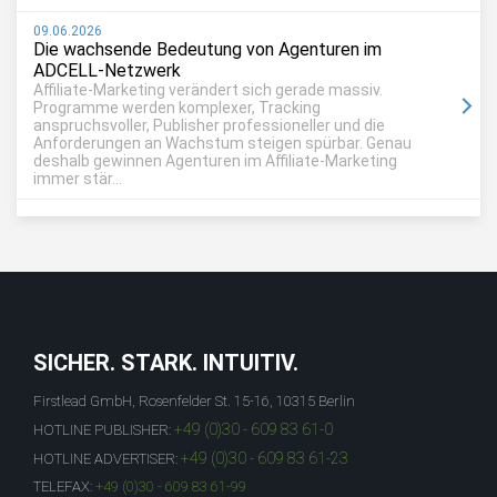
09.06.2026
Die wachsende Bedeutung von Agenturen im
ADCELL-Netzwerk
Affiliate-Marketing verändert sich gerade massiv.
Programme werden komplexer, Tracking
anspruchsvoller, Publisher professioneller und die
Anforderungen an Wachstum steigen spürbar. Genau
deshalb gewinnen Agenturen im Affiliate-Marketing
immer stär...
SICHER. STARK. INTUITIV.
Firstlead GmbH, Rosenfelder St. 15-16, 10315 Berlin
+49 (0)30 - 609 83 61-0
HOTLINE PUBLISHER:
+49 (0)30 - 609 83 61-23
HOTLINE ADVERTISER:
TELEFAX:
+49 (0)30 - 609 83 61-99