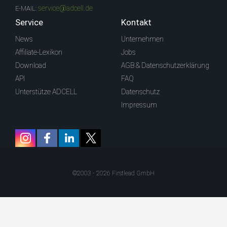
service@adcell.de
E-MAIL:
Service
Kontakt
News
Unternehmen
Affiliate-Lexikon
Jobs
Download
AGB & Datenschutzerklärung
API
FAQ
Unterstütze ADCELL
Datenschutz
Impressum
©2003 - 2026 Firstlead GmbH