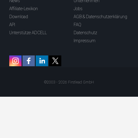
News
Unternehmen
Affiliate-Lexikon
Jobs
Download
AGB & Datenschutzerklärung
API
FAQ
Unterstütze ADCELL
Datenschutz
Impressum
©2003 - 2026 Firstlead GmbH