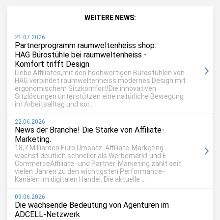
WEITERE NEWS:
21.07.2026
Partnerprogramm raumweltenheiss shop:
HAG Bürostühle bei raumweltenheiss -
Komfort trifft Design
Liebe Affiliates,mit den hochwertigen Bürostühlen von
HAG verbindet raumweltenheiss modernes Design mit
ergonomischem Sitzkomfort!Die innovativen
Sitzlösungen unterstützen eine natürliche Bewegung
im Arbeitsalltag und sor...
22.06.2026
News der Branche! Die Stärke von Affiliate-
Marketing.
18,7 Milliarden Euro Umsatz: Affiliate-Marketing
wächst deutlich schneller als Werbemarkt und E-
CommerceAffiliate- und Partner-Marketing zählt seit
vielen Jahren zu den wichtigsten Performance-
Kanälen im digitalen Handel. Die aktuelle ...
09.06.2026
Die wachsende Bedeutung von Agenturen im
ADCELL-Netzwerk