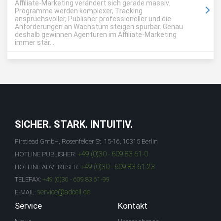
Affiliate-Marketing verändert sich gerade massiv.
Programme werden komplexer, Tracking
anspruchsvoller, Publisher professioneller und die
Anforderungen an Wachstum steigen spürbar. Genau
deshalb gewinnen Agenturen im Affiliate-Marketing
immer stär...
SICHER. STARK. INTUITIV.
Firstlead GmbH, Rosenfelder St. 15-16, 10315 Berlin
+49 (0)30 - 609 83 61-0
HOTLINE PUBLISHER:
+49 (0)30 - 609 83 61-23
HOTLINE ADVERTISER:
TELEFAX:
+49 (0)30 - 609 83 61-99
service@adcell.de
E-MAIL:
Service
Kontakt