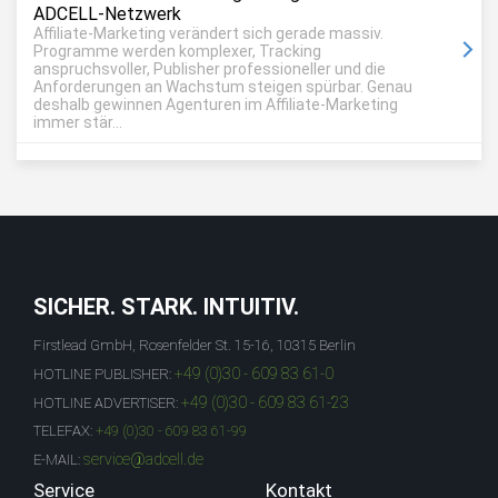
ADCELL-Netzwerk
Affiliate-Marketing verändert sich gerade massiv.
Programme werden komplexer, Tracking
anspruchsvoller, Publisher professioneller und die
Anforderungen an Wachstum steigen spürbar. Genau
deshalb gewinnen Agenturen im Affiliate-Marketing
immer stär...
SICHER. STARK. INTUITIV.
Firstlead GmbH, Rosenfelder St. 15-16, 10315 Berlin
+49 (0)30 - 609 83 61-0
HOTLINE PUBLISHER:
+49 (0)30 - 609 83 61-23
HOTLINE ADVERTISER:
TELEFAX:
+49 (0)30 - 609 83 61-99
service@adcell.de
E-MAIL:
Service
Kontakt