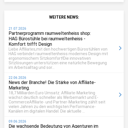
WEITERE NEWS:
21.07.2026
Partnerprogramm raumweltenheiss shop:
HAG Bürostühle bei raumweltenheiss -
Komfort trifft Design
Liebe Affiliates,mit den hochwertigen Bürostühlen von
HAG verbindet raumweltenheiss modernes Design mit
ergonomischem Sitzkomfort!Die innovativen
Sitzlösungen unterstützen eine natürliche Bewegung
im Arbeitsalltag und sor...
22.06.2026
News der Branche! Die Stärke von Affiliate-
Marketing.
18,7 Milliarden Euro Umsatz: Affiliate-Marketing
wächst deutlich schneller als Werbemarkt und E-
CommerceAffiliate- und Partner-Marketing zählt seit
vielen Jahren zu den wichtigsten Performance-
Kanälen im digitalen Handel. Die aktuelle ...
09.06.2026
Die wachsende Bedeutung von Agenturen im