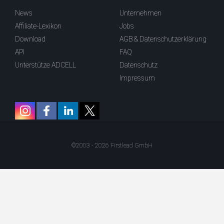
News
Unternehmen
Affiliate-Lexikon
Jobs
Download
AGB & Datenschutzerklärung
API
FAQ
Unterstütze ADCELL
Datenschutz
Impressum
©2003 - 2026 Firstlead GmbH