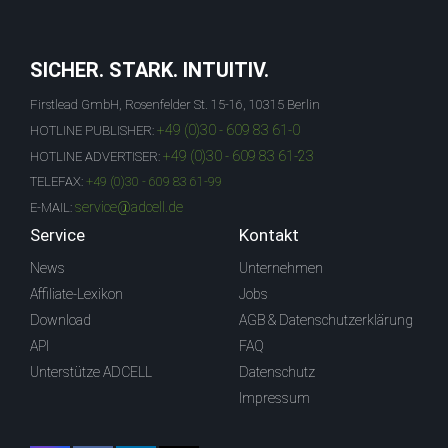
SICHER. STARK. INTUITIV.
Firstlead GmbH, Rosenfelder St. 15-16, 10315 Berlin
+49 (0)30 - 609 83 61-0
HOTLINE PUBLISHER:
+49 (0)30 - 609 83 61-23
HOTLINE ADVERTISER:
TELEFAX:
+49 (0)30 - 609 83 61-99
service@adcell.de
E-MAIL:
Service
Kontakt
News
Unternehmen
Affiliate-Lexikon
Jobs
Download
AGB & Datenschutzerklärung
API
FAQ
Unterstütze ADCELL
Datenschutz
Impressum