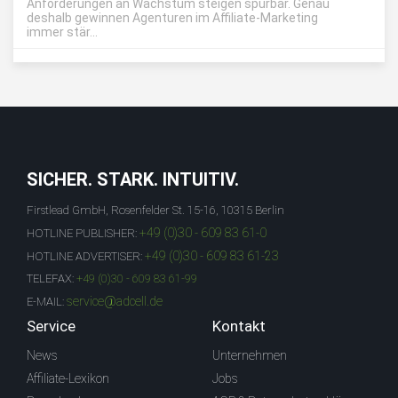
Anforderungen an Wachstum steigen spürbar. Genau
deshalb gewinnen Agenturen im Affiliate-Marketing
immer stär...
SICHER. STARK. INTUITIV.
Firstlead GmbH, Rosenfelder St. 15-16, 10315 Berlin
+49 (0)30 - 609 83 61-0
HOTLINE PUBLISHER:
+49 (0)30 - 609 83 61-23
HOTLINE ADVERTISER:
TELEFAX:
+49 (0)30 - 609 83 61-99
service@adcell.de
E-MAIL:
Service
Kontakt
News
Unternehmen
Affiliate-Lexikon
Jobs