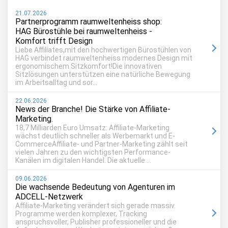
21.07.2026
Partnerprogramm raumweltenheiss shop:
HAG Bürostühle bei raumweltenheiss -
Komfort trifft Design
Liebe Affiliates,mit den hochwertigen Bürostühlen von
HAG verbindet raumweltenheiss modernes Design mit
ergonomischem Sitzkomfort!Die innovativen
Sitzlösungen unterstützen eine natürliche Bewegung
im Arbeitsalltag und sor...
22.06.2026
News der Branche! Die Stärke von Affiliate-
Marketing.
18,7 Milliarden Euro Umsatz: Affiliate-Marketing
wächst deutlich schneller als Werbemarkt und E-
CommerceAffiliate- und Partner-Marketing zählt seit
vielen Jahren zu den wichtigsten Performance-
Kanälen im digitalen Handel. Die aktuelle ...
09.06.2026
Die wachsende Bedeutung von Agenturen im
ADCELL-Netzwerk
Affiliate-Marketing verändert sich gerade massiv.
Programme werden komplexer, Tracking
anspruchsvoller, Publisher professioneller und die