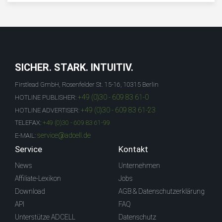
SICHER. STARK. INTUITIV.
Firstlead GmbH, Rosenfelder St. 15-16, 10315 Berlin
+49 (0)30 - 609 83 61-0
HOTLINE PUBLISHER:
+49 (0)30 - 609 83 61-23
HOTLINE ADVERTISER:
TELEFAX:
+49 (0)30 - 609 83 61-99
service@adcell.de
E-MAIL:
Service
Kontakt
News
Unternehmen
Affiliate-Lexikon
Jobs
Download
AGB & Datenschutzerklärung
API
FAQ
Unterstütze ADCELL
Datenschutz