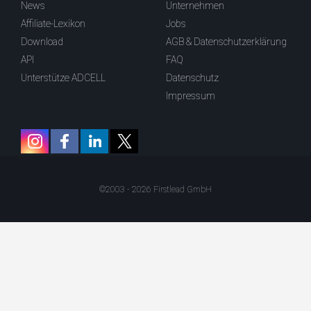
News
Unternehmen
Affiliate-Lexikon
Jobs
Download
AGB & Datenschutzerklärung
API
FAQ
Unterstütze ADCELL
Datenschutz
Impressum
©2003 - 2026 Firstlead GmbH