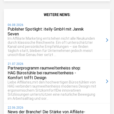
WEITERE NEWS:
06.08.2026
Publisher Spotlight: itelly GmbH mit Jannik
Seven
Im Affiliate Marketing entstehen nicht alle Neukunden
durch klassische Reichweite. Ein oft unterschätzter
Kanal sind persönliche Empfehlungen – sie finden
täglich statt, bleiben für Unternehmen jedoch meist
unsichtbar.Genau hier setzt ...
21.07.2026
Partnerprogramm raumweltenheiss shop:
HAG Bürostühle bei raumweltenheiss -
Komfort trifft Design
Liebe Affiliates,mit den hochwertigen Bürostühlen von
HAG verbindet raumweltenheiss modernes Design mit
ergonomischem Sitzkomfort!Die innovativen
Sitzlösungen unterstützen eine natürliche Bewegung
im Arbeitsalltag und sor...
22.06.2026
News der Branche! Die Stärke von Affiliate-