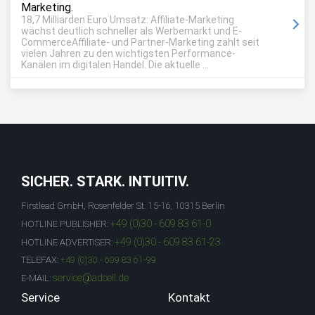
Marketing.
18,7 Milliarden Euro Umsatz: Affiliate-Marketing
wächst deutlich schneller als Werbemarkt und E-
CommerceAffiliate- und Partner-Marketing zählt seit
vielen Jahren zu den wichtigsten Performance-
Kanälen im digitalen Handel. Die aktuelle ...
SICHER. STARK. INTUITIV.
Firstlead GmbH, Rosenfelder St. 15-16, 10315 Berlin
+49 (0)30 - 609 83 61-0
HOTLINE PUBLISHER:
+49 (0)30 - 609 83 61-23
HOTLINE ADVERTISER:
TELEFAX:
+49 (0)30 - 609 83 61-99
service@adcell.de
E-MAIL:
Service
Kontakt