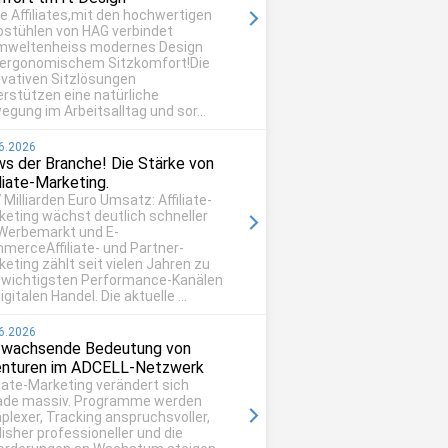
be Affiliates,mit den hochwertigen
ostühlen von HAG verbindet
mweltenheiss modernes Design
 ergonomischem Sitzkomfort!Die
ovativen Sitzlösungen
erstützen eine natürliche
egung im Arbeitsalltag und sor...
6.2026
s der Branche! Die Stärke von
iliate-Marketing.
 Milliarden Euro Umsatz: Affiliate-
keting wächst deutlich schneller
 Werbemarkt und E-
merceAffiliate- und Partner-
eting zählt seit vielen Jahren zu
 wichtigsten Performance-Kanälen
igitalen Handel. Die aktuelle ...
6.2026
 wachsende Bedeutung von
nturen im ADCELL-Netzwerk
liate-Marketing verändert sich
ade massiv. Programme werden
plexer, Tracking anspruchsvoller,
isher professioneller und die