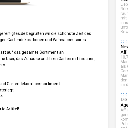
Lie
Bür
rau
mit
inn
unt
Bew
dgefertigtes.de begrüßen wir die schönste Zeit des
igen Gartendekorationen und Wohnaccessoires.
22.0
New
Aff
att
auf das gesamte Sortiment an.
18,7
eine User, das Zuhause und ihren Garten mit frischen,
Mar
ern.
als
Com
Mark
den
und Gartendekorationssortiment
im d
nterlegt
09.0
24
Die
Age
rte Artikel!
Affi
ger
kom
Publ