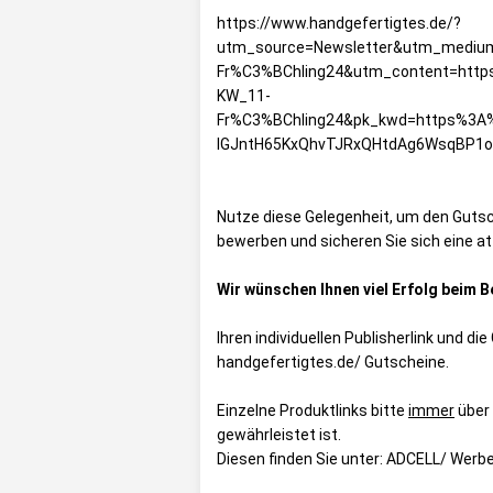
https://www.handgefertigtes.de/?
utm_source=Newsletter&utm_mediu
Fr%C3%BChling24&utm_content=http
KW_11-
Fr%C3%BChling24&pk_kwd=https%3A
lGJntH65KxQhvTJRxQHtdAg6WsqBP1
Nutze diese Gelegenheit, um den Gutsc
bewerben und sicheren Sie sich eine att
Wir wünschen Ihnen viel Erfolg beim 
Ihren individuellen Publisherlink und d
handgefertigtes.de/ Gutscheine
.
Einzelne Produktlinks bitte
immer
über 
gewährleistet ist.
Diesen finden Sie unter:
ADCELL/ Werbe