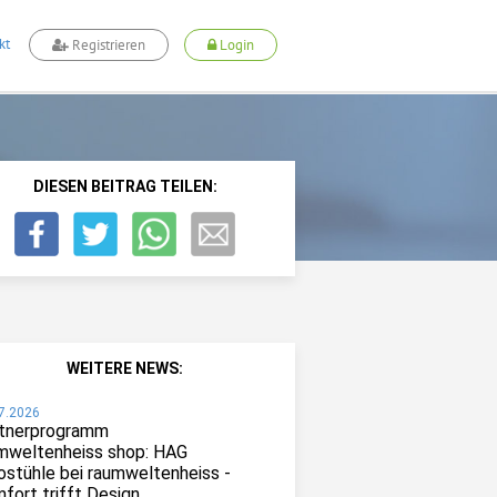
kt
Registrieren
Login
DIESEN BEITRAG TEILEN:
WEITERE NEWS:
7.2026
tnerprogramm
mweltenheiss shop: HAG
ostühle bei raumweltenheiss -
fort trifft Design