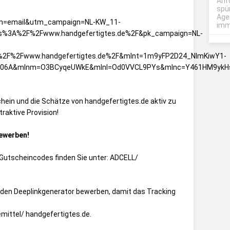
Anf
spü
Age
m=email&utm_campaign=NL-KW_11-
imme
s%3A%2F%2Fwww.handgefertigtes.de%2F&pk_campaign=NL-
%2F%2Fwww.handgefertigtes.de%2F&mlnt=1m9yFP2D24_NlmKiwY1-
o06A&mlnm=O3BCyqeUWkE&mlnl=Od0VVCL9PYs&mlnc=Y461HM9ykH
hein und die Schätze von handgefertigtes.de aktiv zu
raktive Provision!
Bewerben!
ie Gutscheincodes finden Sie unter:
ADCELL/
den Deeplinkgenerator bewerben, damit das Tracking
mittel/ handgefertigtes.de
.