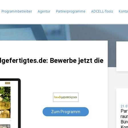
Programmbetreiber
Agentur
Partnerprogramme
ADCELL-Tools
Konta
efertigtes.de: Bewerbe jetzt die
21.0
Par
Zum Programm
rau
Bür
Kom