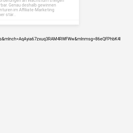
orderungen an Wachstum steigen
rbar. Genau deshalb gewinnen
nturen im Affiliate-Marketing
r stär...
s&mlnch=AqAyia67zxuq3RAM4RWFWw&mlnmsg=86eQFPhbK4I