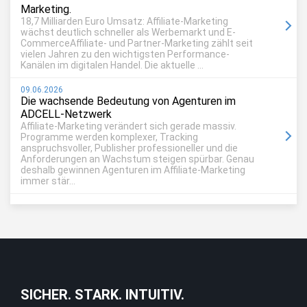
Marketing.
18,7 Milliarden Euro Umsatz: Affiliate-Marketing
wächst deutlich schneller als Werbemarkt und E-
CommerceAffiliate- und Partner-Marketing zählt seit
vielen Jahren zu den wichtigsten Performance-
Kanälen im digitalen Handel. Die aktuelle ...
09.06.2026
Die wachsende Bedeutung von Agenturen im
ADCELL-Netzwerk
Affiliate-Marketing verändert sich gerade massiv.
Programme werden komplexer, Tracking
anspruchsvoller, Publisher professioneller und die
Anforderungen an Wachstum steigen spürbar. Genau
deshalb gewinnen Agenturen im Affiliate-Marketing
immer stär...
SICHER. STARK. INTUITIV.