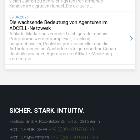
vielen Jahren zu den wichtigsten Performance-
Kanälen im digitalen Handel. Die aktuelle ...
09.06.2026
Die wachsende Bedeutung von Agenturen im
ADCELL-Netzwerk
Affiliate-Marketing verändert sich gerade massiv.
Programme werden komplexer, Tracking
anspruchsvoller, Publisher professioneller und die
Anforderungen an Wachstum steigen spürbar. Genau
deshalb gewinnen Agenturen im Affiliate-Marketing
immer stär...
SICHER. STARK. INTUITIV.
Firstlead GmbH, Rosenfelder St. 15-16, 10315 Berlin
+49 (0)30 - 609 83 61-0
HOTLINE PUBLISHER:
+49 (0)30 - 609 83 61-23
HOTLINE ADVERTISER: