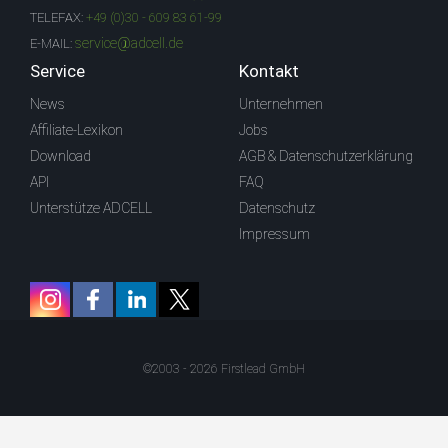
TELEFAX:
+49 (0)30 - 609 83 61-99
service@adcell.de
E-MAIL:
Service
Kontakt
News
Unternehmen
Affiliate-Lexikon
Jobs
Download
AGB & Datenschutzerklärung
API
FAQ
Unterstütze ADCELL
Datenschutz
Impressum
©2003 - 2026 Firstlead GmbH