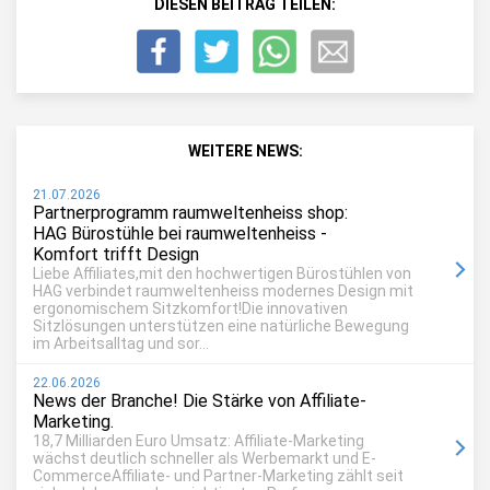
DIESEN BEITRAG TEILEN:
WEITERE NEWS:
21.07.2026
Partnerprogramm raumweltenheiss shop:
HAG Bürostühle bei raumweltenheiss -
Komfort trifft Design
Liebe Affiliates,mit den hochwertigen Bürostühlen von
HAG verbindet raumweltenheiss modernes Design mit
ergonomischem Sitzkomfort!Die innovativen
Sitzlösungen unterstützen eine natürliche Bewegung
im Arbeitsalltag und sor...
22.06.2026
News der Branche! Die Stärke von Affiliate-
Marketing.
18,7 Milliarden Euro Umsatz: Affiliate-Marketing
wächst deutlich schneller als Werbemarkt und E-
CommerceAffiliate- und Partner-Marketing zählt seit