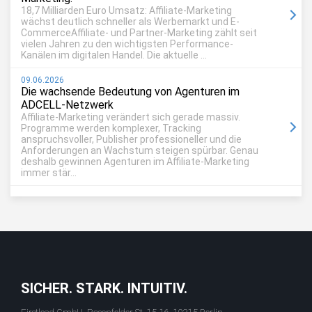
18,7 Milliarden Euro Umsatz: Affiliate-Marketing
wächst deutlich schneller als Werbemarkt und E-
CommerceAffiliate- und Partner-Marketing zählt seit
vielen Jahren zu den wichtigsten Performance-
Kanälen im digitalen Handel. Die aktuelle ...
09.06.2026
Die wachsende Bedeutung von Agenturen im
ADCELL-Netzwerk
Affiliate-Marketing verändert sich gerade massiv.
Programme werden komplexer, Tracking
anspruchsvoller, Publisher professioneller und die
Anforderungen an Wachstum steigen spürbar. Genau
deshalb gewinnen Agenturen im Affiliate-Marketing
immer stär...
SICHER. STARK. INTUITIV.