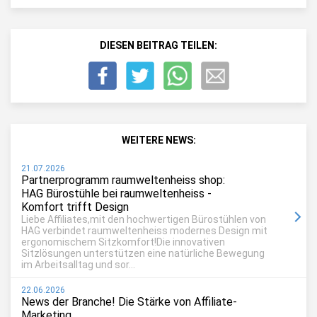
DIESEN BEITRAG TEILEN:
WEITERE NEWS:
21.07.2026
Partnerprogramm raumweltenheiss shop:
HAG Bürostühle bei raumweltenheiss -
Komfort trifft Design
Liebe Affiliates,mit den hochwertigen Bürostühlen von
HAG verbindet raumweltenheiss modernes Design mit
ergonomischem Sitzkomfort!Die innovativen
Sitzlösungen unterstützen eine natürliche Bewegung
im Arbeitsalltag und sor...
22.06.2026
News der Branche! Die Stärke von Affiliate-
Marketing.