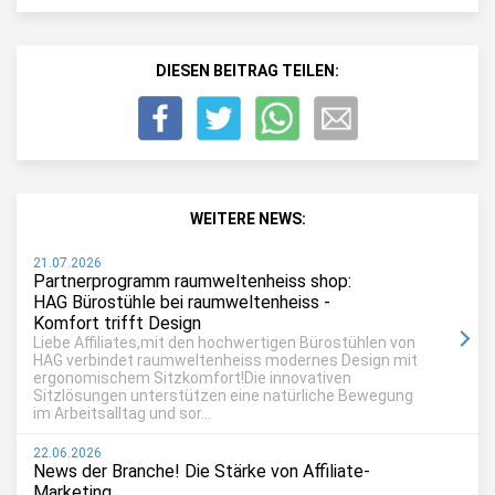
DIESEN BEITRAG TEILEN:
WEITERE NEWS:
21.07.2026
Partnerprogramm raumweltenheiss shop:
HAG Bürostühle bei raumweltenheiss -
Komfort trifft Design
Liebe Affiliates,mit den hochwertigen Bürostühlen von
HAG verbindet raumweltenheiss modernes Design mit
ergonomischem Sitzkomfort!Die innovativen
Sitzlösungen unterstützen eine natürliche Bewegung
im Arbeitsalltag und sor...
22.06.2026
News der Branche! Die Stärke von Affiliate-
Marketing.