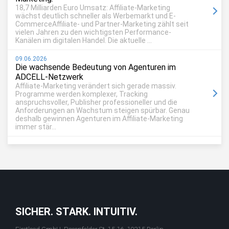
18,7 Milliarden Euro Umsatz: Affiliate-Marketing
wächst deutlich schneller als Werbemarkt und E-
CommerceAffiliate- und Partner-Marketing zählt seit
vielen Jahren zu den wichtigsten Performance-
Kanälen im digitalen Handel. Die aktuelle ...
09.06.2026
Die wachsende Bedeutung von Agenturen im
ADCELL-Netzwerk
Affiliate-Marketing verändert sich gerade massiv.
Programme werden komplexer, Tracking
anspruchsvoller, Publisher professioneller und die
Anforderungen an Wachstum steigen spürbar. Genau
deshalb gewinnen Agenturen im Affiliate-Marketing
immer stär...
SICHER. STARK. INTUITIV.