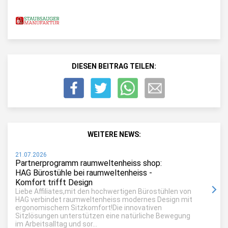
DIESEN BEITRAG TEILEN:
WEITERE NEWS:
21.07.2026
Partnerprogramm raumweltenheiss shop:
HAG Bürostühle bei raumweltenheiss -
Komfort trifft Design
Liebe Affiliates,mit den hochwertigen Bürostühlen von
HAG verbindet raumweltenheiss modernes Design mit
ergonomischem Sitzkomfort!Die innovativen
Sitzlösungen unterstützen eine natürliche Bewegung
im Arbeitsalltag und sor...