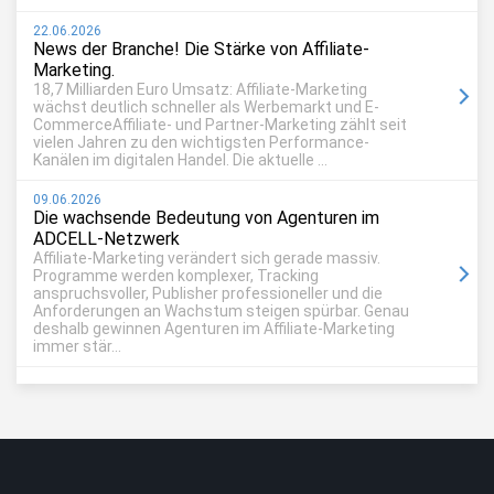
22.06.2026
News der Branche! Die Stärke von Affiliate-
Marketing.
18,7 Milliarden Euro Umsatz: Affiliate-Marketing
wächst deutlich schneller als Werbemarkt und E-
CommerceAffiliate- und Partner-Marketing zählt seit
vielen Jahren zu den wichtigsten Performance-
Kanälen im digitalen Handel. Die aktuelle ...
09.06.2026
Die wachsende Bedeutung von Agenturen im
ADCELL-Netzwerk
Affiliate-Marketing verändert sich gerade massiv.
Programme werden komplexer, Tracking
anspruchsvoller, Publisher professioneller und die
Anforderungen an Wachstum steigen spürbar. Genau
deshalb gewinnen Agenturen im Affiliate-Marketing
immer stär...