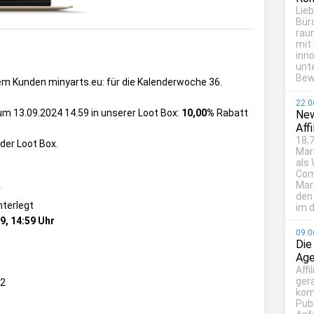
Lie
Bür
rau
mit
inn
unt
Bew
rem Kunden minyarts.eu: für die Kalenderwoche 36.
22.0
zum 13.09.2024 14.59 in unserer Loot Box:
10,00%
Rabatt
New
Aff
18,7
 der Loot Box.
Mar
als
Com
Mark
r
den
nterlegt
im d
9, 14:59 Uhr
09.0
Die
Age
Affi
ger
 2
kom
Publ