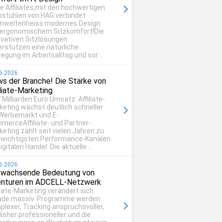
be Affiliates,mit den hochwertigen
ostühlen von HAG verbindet
mweltenheiss modernes Design
 ergonomischem Sitzkomfort!Die
ovativen Sitzlösungen
erstützen eine natürliche
egung im Arbeitsalltag und sor...
6.2026
s der Branche! Die Stärke von
iliate-Marketing.
 Milliarden Euro Umsatz: Affiliate-
keting wächst deutlich schneller
 Werbemarkt und E-
merceAffiliate- und Partner-
eting zählt seit vielen Jahren zu
 wichtigsten Performance-Kanälen
igitalen Handel. Die aktuelle ...
6.2026
 wachsende Bedeutung von
nturen im ADCELL-Netzwerk
liate-Marketing verändert sich
ade massiv. Programme werden
plexer, Tracking anspruchsvoller,
isher professioneller und die