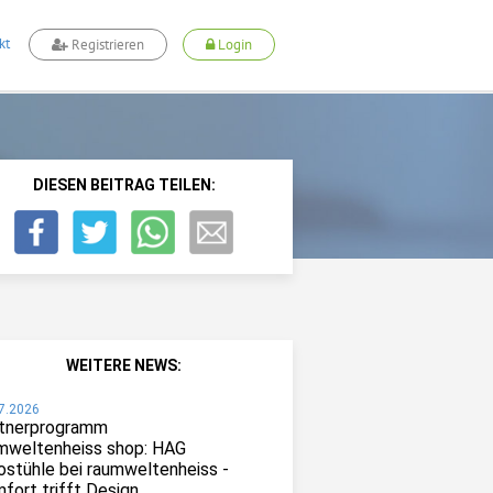
kt
Registrieren
Login
DIESEN BEITRAG TEILEN:
WEITERE NEWS:
7.2026
tnerprogramm
mweltenheiss shop: HAG
ostühle bei raumweltenheiss -
fort trifft Design