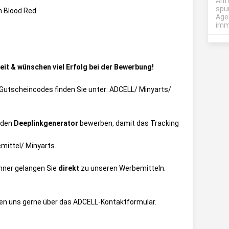
Anf
spü
 Blood Red
Age
imme
it & wünschen viel Erfolg bei der Bewerbung!
ie Gutscheincodes finden Sie unter:
ADCELL/ Minyarts/
 den
Deeplinkgenerator
bewerben, damit das Tracking
mittel/ Minyarts
.
anner gelangen Sie
direkt
zu unseren Werbemitteln.
ren uns gerne über das
ADCELL-Kontaktformular
.