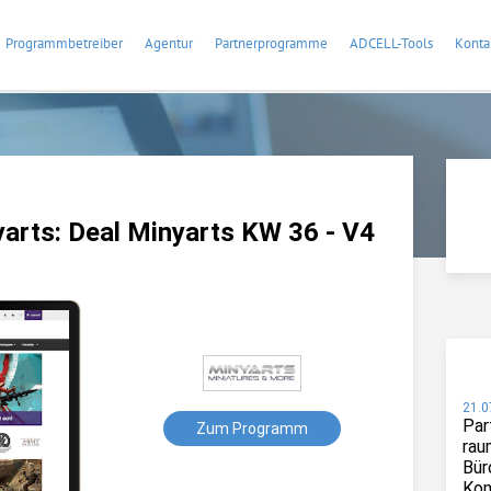
Programmbetreiber
Agentur
Partnerprogramme
ADCELL-Tools
Konta
rts: Deal Minyarts KW 36 - V4
21.0
Par
Zum Programm
rau
Bür
Kom