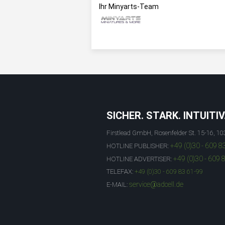
Ihr Minyarts-Team
SICHER. STARK. INTUITIV
Firstlead GmbH, Rosenfelder St. 15-16, 10
+49 (0)30 - 609 8
HOTLINE PUBLISHER:
+49 (0)30 - 609 
HOTLINE ADVERTISER:
TELEFAX:
+49 (0)30 - 609 83 61-99
service@adcell.de
E-MAIL: