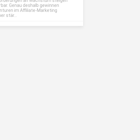
orderungen an Wachstum steigen
rbar. Genau deshalb gewinnen
nturen im Affiliate-Marketing
r stär...