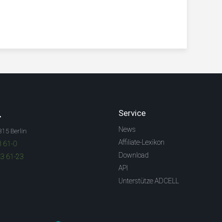
.
Service
News
315 Berlin
Affiliate-Lexikon
3 61-0
Download
83 61-23
API
Unterstütze ADCELL