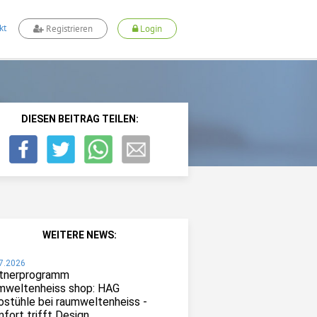
kt
Registrieren
Login
DIESEN BEITRAG TEILEN:
WEITERE NEWS:
7.2026
tnerprogramm
mweltenheiss shop: HAG
ostühle bei raumweltenheiss -
fort trifft Design