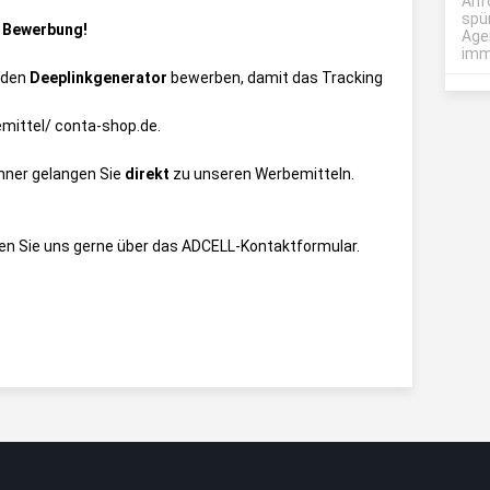
Anf
spü
r Bewerbung!
Age
imme
 den
Deeplinkgenerator
bewerben, damit das Tracking
mittel/ conta-shop.de
.
anner gelangen Sie
direkt
zu unseren Werbemitteln.
en Sie uns gerne über das
ADCELL-Kontaktformular
.