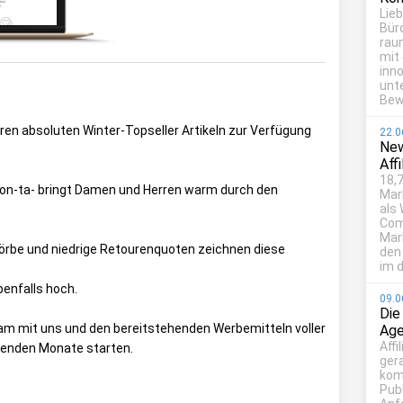
Lie
Bür
rau
mit
inn
unt
Bew
en absoluten Winter-Topseller Artikeln zur Verfügung
22.0
New
Aff
18,7
n-ta- bringt Damen und Herren warm durch den
Mar
als
Com
Mark
örbe und niedrige Retourenquoten zeichnen diese
den
im d
benfalls hoch.
09.0
Die
am mit uns und den bereitstehenden Werbemitteln voller
Age
Affi
menden Monate starten.
ger
kom
Publ