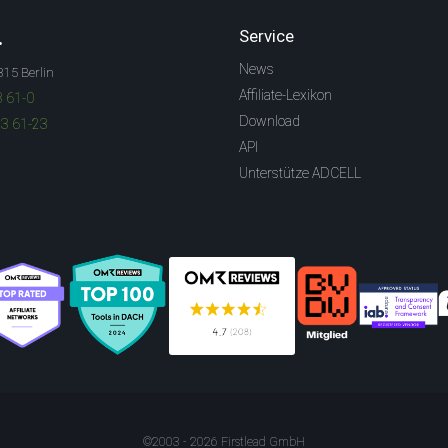
.
Service
News
315 Berlin
Affiliate-Lexikon
3 61-0
Download
83 61-23
API
Unterstütze ADCELL
©2003 - 2026 Firstlead GmbH