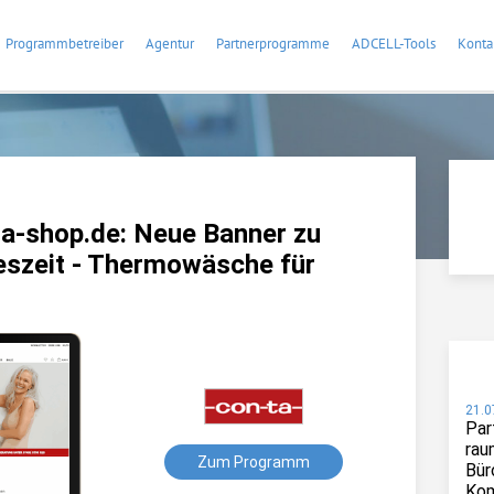
Programmbetreiber
Agentur
Partnerprogramme
ADCELL-Tools
Konta
a-shop.de: Neue Banner zu
reszeit - Thermowäsche für
21.0
Par
rau
Zum Programm
Bür
Kom