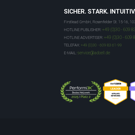
SICHER. STARK. INTUITIV
Firstlead GmbH, Rosenfelder St. 15-16, 10
+49 (0)30 - 609 8
HOTLINE PUBLISHER:
+49 (0)30 - 609 
HOTLINE ADVERTISER:
TELEFAX:
+49 (0)30 - 609 83 61-99
service@adcell.de
E-MAIL: