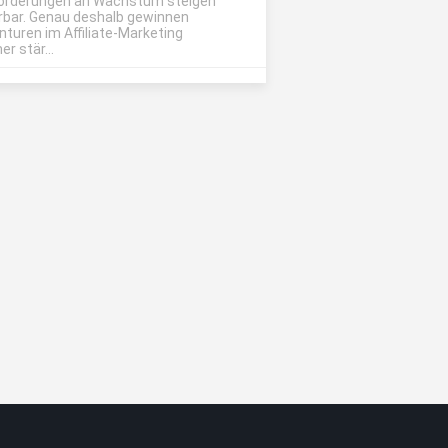
orderungen an Wachstum steigen
rbar. Genau deshalb gewinnen
nturen im Affiliate-Marketing
r stär...