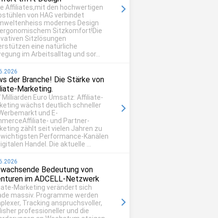
be Affiliates,mit den hochwertigen
ostühlen von HAG verbindet
mweltenheiss modernes Design
 ergonomischem Sitzkomfort!Die
ovativen Sitzlösungen
erstützen eine natürliche
egung im Arbeitsalltag und sor...
6.2026
s der Branche! Die Stärke von
iliate-Marketing.
 Milliarden Euro Umsatz: Affiliate-
keting wächst deutlich schneller
 Werbemarkt und E-
merceAffiliate- und Partner-
eting zählt seit vielen Jahren zu
 wichtigsten Performance-Kanälen
igitalen Handel. Die aktuelle ...
6.2026
 wachsende Bedeutung von
nturen im ADCELL-Netzwerk
liate-Marketing verändert sich
ade massiv. Programme werden
plexer, Tracking anspruchsvoller,
isher professioneller und die