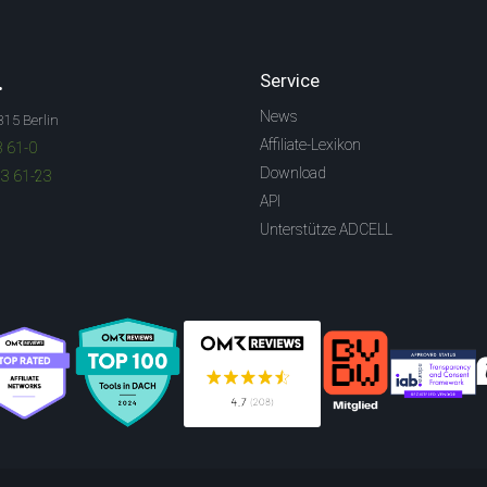
.
Service
News
315 Berlin
Affiliate-Lexikon
3 61-0
Download
83 61-23
API
Unterstütze ADCELL