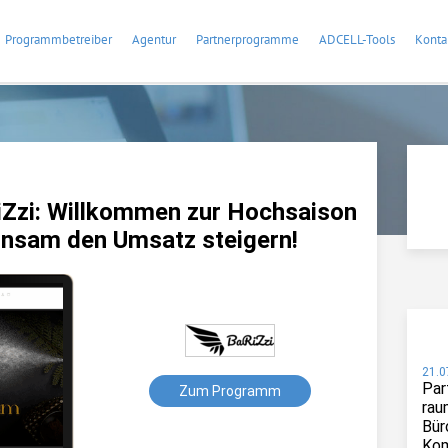
Programmbetreiber
Agentur
Partnerprogramme
ADCELL-Tools
Konta
Zzi: Willkommen zur Hochsaison
insam den Umsatz steigern!
21.0
Par
Zum Programm
rau
Bür
Kom