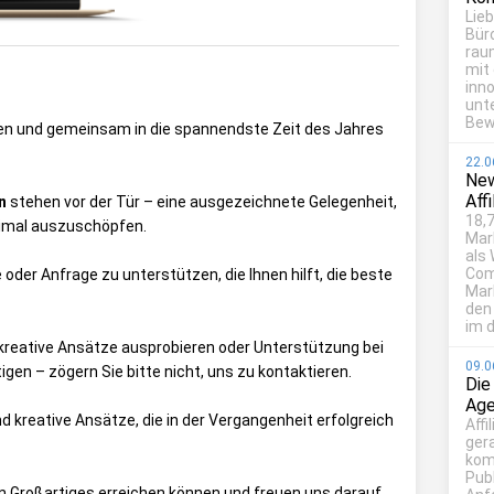
Lie
Bür
rau
mit
inn
unt
Bew
aben und gemeinsam in die spannendste Zeit des Jahres
22.0
New
Aff
n
stehen vor der Tür – eine ausgezeichnete Gelegenheit,
18,7
imal auszuschöpfen.
Mar
als
Com
e oder Anfrage zu unterstützen, die Ihnen hilft, die beste
Mark
den
im d
 kreative Ansätze ausprobieren oder Unterstützung bei
09.0
en – zögern Sie bitte nicht, uns zu kontaktieren.
Die
Age
d kreative Ansätze, die in der Vergangenheit erfolgreich
Affi
ger
kom
Publ
 Großartiges erreichen können und freuen uns darauf,