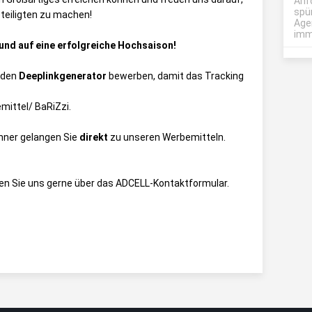
Anf
spü
eteiligten zu machen!
Age
imme
und auf eine erfolgreiche Hochsaison!
 den
Deeplinkgenerator
bewerben, damit das Tracking
mittel/ BaRiZzi
.
anner gelangen Sie
direkt
zu unseren Werbemitteln.
en Sie uns gerne über das
ADCELL-Kontaktformular
.