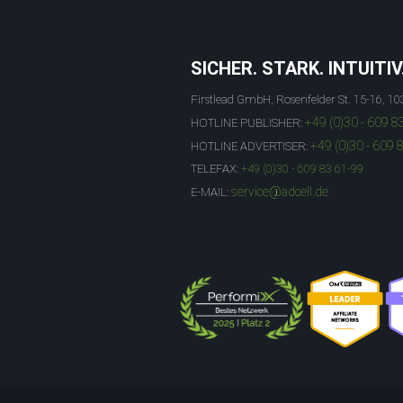
SICHER. STARK. INTUITIV
Firstlead GmbH, Rosenfelder St. 15-16, 10
+49 (0)30 - 609 8
HOTLINE PUBLISHER:
+49 (0)30 - 609 
HOTLINE ADVERTISER:
TELEFAX:
+49 (0)30 - 609 83 61-99
service@adcell.de
E-MAIL: