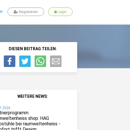
kt
Registrieren
Login
DIESEN BEITRAG TEILEN:
WEITERE NEWS:
7.2026
tnerprogramm
mweltenheiss shop: HAG
ostühle bei raumweltenheiss -
fort trifft Design