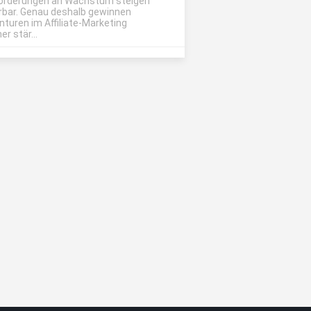
orderungen an Wachstum steigen
rbar. Genau deshalb gewinnen
nturen im Affiliate-Marketing
r stär...