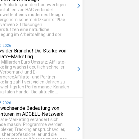
be Affiliates,mit den hochwertigen
ostühlen von HAG verbindet
mweltenheiss modernes Design
 ergonomischem Sitzkomfort!Die
ovativen Sitzlösungen
erstützen eine natürliche
egung im Arbeitsalltag und sor...
6.2026
s der Branche! Die Stärke von
iliate-Marketing.
 Milliarden Euro Umsatz: Affiliate-
keting wächst deutlich schneller
 Werbemarkt und E-
merceAffiliate- und Partner-
eting zählt seit vielen Jahren zu
 wichtigsten Performance-Kanälen
igitalen Handel. Die aktuelle ...
6.2026
 wachsende Bedeutung von
nturen im ADCELL-Netzwerk
liate-Marketing verändert sich
ade massiv. Programme werden
plexer, Tracking anspruchsvoller,
isher professioneller und die