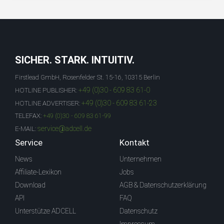
SICHER. STARK. INTUITIV.
Firstlead GmbH, Rosenfelder St. 15-16, 10315 Berlin
+49 (0)30 - 609 83 61-0
HOTLINE PUBLISHER:
+49 (0)30 - 609 83 61-23
HOTLINE ADVERTISER:
TELEFAX:
+49 (0)30 - 609 83 61-99
service@adcell.de
E-MAIL:
Service
Kontakt
News
Unternehmen
Affiliate-Lexikon
Jobs
Download
AGB & Datenschutzerklärung
API
FAQ
Unterstütze ADCELL
Datenschutz