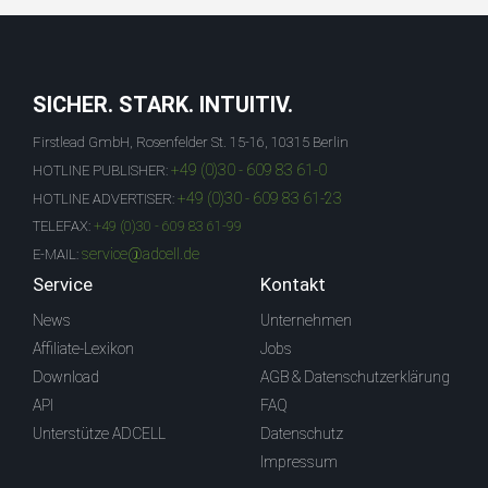
SICHER. STARK. INTUITIV.
Firstlead GmbH, Rosenfelder St. 15-16, 10315 Berlin
+49 (0)30 - 609 83 61-0
HOTLINE PUBLISHER:
+49 (0)30 - 609 83 61-23
HOTLINE ADVERTISER:
TELEFAX:
+49 (0)30 - 609 83 61-99
service@adcell.de
E-MAIL:
Service
Kontakt
News
Unternehmen
Affiliate-Lexikon
Jobs
Download
AGB & Datenschutzerklärung
API
FAQ
Unterstütze ADCELL
Datenschutz
Impressum