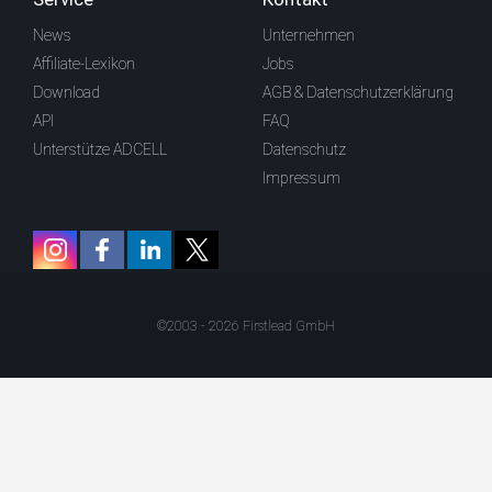
News
Unternehmen
Affiliate-Lexikon
Jobs
Download
AGB & Datenschutzerklärung
API
FAQ
Unterstütze ADCELL
Datenschutz
Impressum
©2003 - 2026 Firstlead GmbH