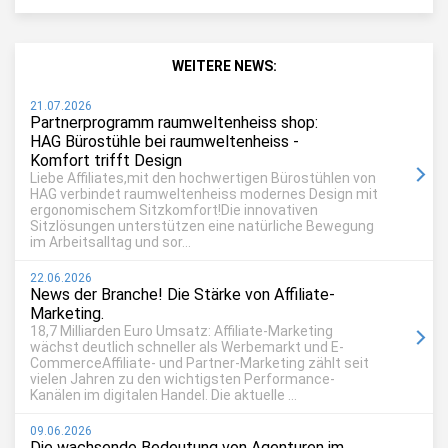
WEITERE NEWS:
21.07.2026
Partnerprogramm raumweltenheiss shop:
HAG Bürostühle bei raumweltenheiss -
Komfort trifft Design
Liebe Affiliates,mit den hochwertigen Bürostühlen von
HAG verbindet raumweltenheiss modernes Design mit
ergonomischem Sitzkomfort!Die innovativen
Sitzlösungen unterstützen eine natürliche Bewegung
im Arbeitsalltag und sor...
22.06.2026
News der Branche! Die Stärke von Affiliate-
Marketing.
18,7 Milliarden Euro Umsatz: Affiliate-Marketing
wächst deutlich schneller als Werbemarkt und E-
CommerceAffiliate- und Partner-Marketing zählt seit
vielen Jahren zu den wichtigsten Performance-
Kanälen im digitalen Handel. Die aktuelle ...
09.06.2026
Die wachsende Bedeutung von Agenturen im