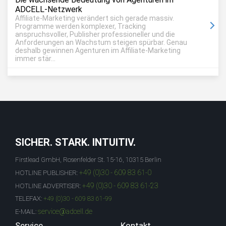
ADCELL-Netzwerk
Affiliate-Marketing verändert sich gerade massiv.
Programme werden komplexer, Tracking
anspruchsvoller, Publisher professioneller und die
Anforderungen an Wachstum steigen spürbar. Genau
deshalb gewinnen Agenturen im Affiliate-Marketing
immer stär...
SICHER. STARK. INTUITIV.
Firstlead GmbH, Rosenfelder St. 15-16, 10315 Berlin
+49 (0)30 - 609 83 61-0
HOTLINE PUBLISHER:
+49 (0)30 - 609 83 61-23
HOTLINE ADVERTISER:
TELEFAX:
+49 (0)30 - 609 83 61-99
service@adcell.de
E-MAIL:
Service
Kontakt