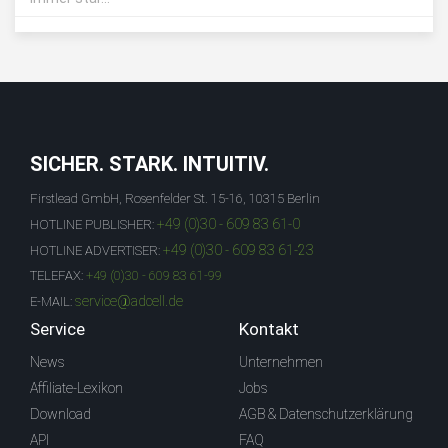
SICHER. STARK. INTUITIV.
Firstlead GmbH, Rosenfelder St. 15-16, 10315 Berlin
+49 (0)30 - 609 83 61-0
HOTLINE PUBLISHER:
+49 (0)30 - 609 83 61-23
HOTLINE ADVERTISER:
TELEFAX:
+49 (0)30 - 609 83 61-99
service@adcell.de
E-MAIL:
Service
Kontakt
News
Unternehmen
Affiliate-Lexikon
Jobs
Download
AGB & Datenschutzerklärung
API
FAQ