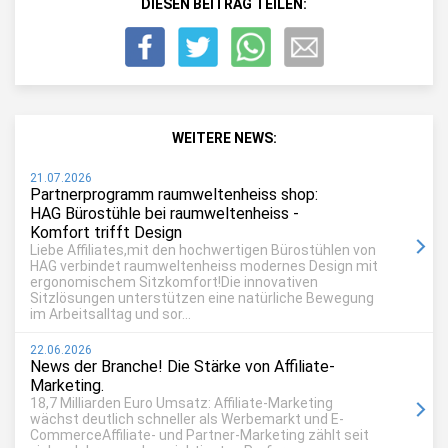
DIESEN BEITRAG TEILEN:
WEITERE NEWS:
21.07.2026
Partnerprogramm raumweltenheiss shop:
HAG Bürostühle bei raumweltenheiss -
Komfort trifft Design
Liebe Affiliates,mit den hochwertigen Bürostühlen von
HAG verbindet raumweltenheiss modernes Design mit
ergonomischem Sitzkomfort!Die innovativen
Sitzlösungen unterstützen eine natürliche Bewegung
im Arbeitsalltag und sor...
22.06.2026
News der Branche! Die Stärke von Affiliate-
Marketing.
18,7 Milliarden Euro Umsatz: Affiliate-Marketing
wächst deutlich schneller als Werbemarkt und E-
CommerceAffiliate- und Partner-Marketing zählt seit