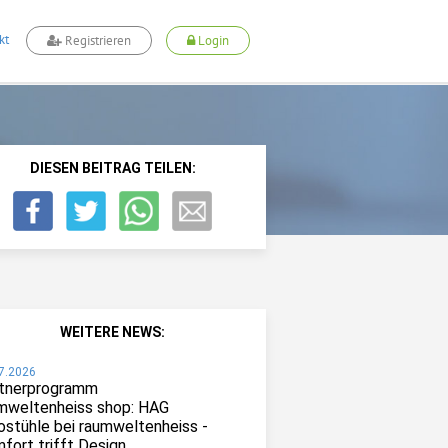
kt
Registrieren
Login
DIESEN BEITRAG TEILEN:
WEITERE NEWS:
7.2026
tnerprogramm
mweltenheiss shop: HAG
ostühle bei raumweltenheiss -
fort trifft Design