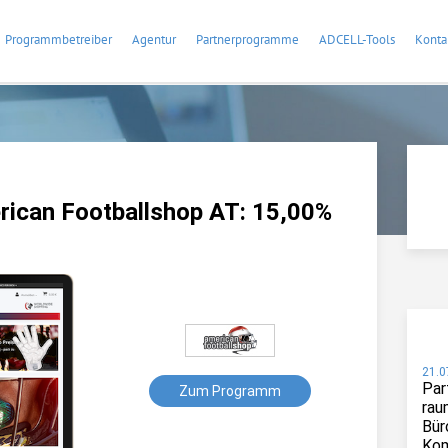
Programmbetreiber
Agentur
Partnerprogramme
ADCELL-Tools
Konta
ican Footballshop AT: 15,00%
21.0
Par
Zum Programm
rau
Bür
Kom