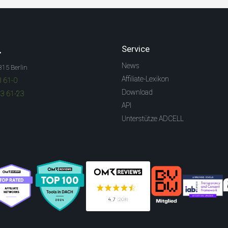
.
Service
News
315 Berlin
Affiliate-Lexikon
3 61-0
Download
83 61-23
API
Unterstütze ADCELL