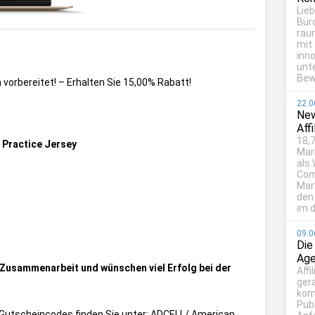
Lie
Bür
rau
mit
inn
unt
Bew
n
vorbereitet! – Erhalten Sie 15,00% Rabatt!
22.0
New
Aff
18,7
t Practice Jersey
Mar
als
Com
Mark
den
im d
09.0
Die
Age
e Zusammenarbeit und wünschen viel Erfolg bei der
Affi
ger
kom
Publ
ie Gutscheincodes finden Sie unter:
ADCELL/ American