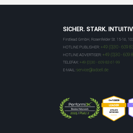
SICHER. STARK. INTUITIV
Firstlead GmbH, Rosenfelder St. 15-16, 10
+49 (0)30 - 609 8
HOTLINE PUBLISHER:
+49 (0)30 - 609 
HOTLINE ADVERTISER:
TELEFAX:
+49 (0)30 - 609 83 61-99
service@adcell.de
E-MAIL: