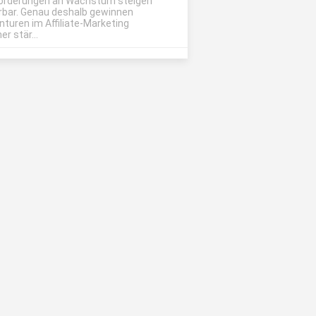
orderungen an Wachstum steigen
rbar. Genau deshalb gewinnen
nturen im Affiliate-Marketing
r stär...