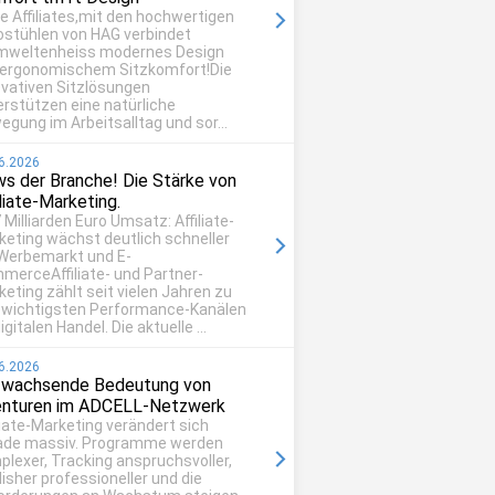
be Affiliates,mit den hochwertigen
ostühlen von HAG verbindet
mweltenheiss modernes Design
 ergonomischem Sitzkomfort!Die
ovativen Sitzlösungen
erstützen eine natürliche
egung im Arbeitsalltag und sor...
6.2026
s der Branche! Die Stärke von
iliate-Marketing.
 Milliarden Euro Umsatz: Affiliate-
keting wächst deutlich schneller
 Werbemarkt und E-
merceAffiliate- und Partner-
eting zählt seit vielen Jahren zu
 wichtigsten Performance-Kanälen
igitalen Handel. Die aktuelle ...
6.2026
 wachsende Bedeutung von
nturen im ADCELL-Netzwerk
liate-Marketing verändert sich
ade massiv. Programme werden
plexer, Tracking anspruchsvoller,
isher professioneller und die