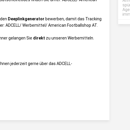
Anf
spü
Age
imme
 den
Deeplinkgenerator
bewerben, damit das Tracking
ter:
ADCELL/ Werbemittel/ American Footballshop AT
.
anner gelangen Sie
direkt
zu unseren Werbemitteln.
Ihnen jederzeit gerne über das
ADCELL-