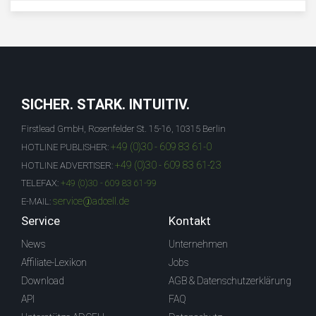
SICHER. STARK. INTUITIV.
Firstlead GmbH, Rosenfelder St. 15-16, 10315 Berlin
+49 (0)30 - 609 83 61-0
HOTLINE PUBLISHER:
+49 (0)30 - 609 83 61-23
HOTLINE ADVERTISER:
TELEFAX:
+49 (0)30 - 609 83 61-99
service@adcell.de
E-MAIL:
Service
Kontakt
News
Unternehmen
Affiliate-Lexikon
Jobs
Download
AGB & Datenschutzerklärung
API
FAQ