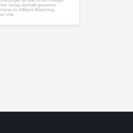
orderungen an Wachstum steigen
rbar. Genau deshalb gewinnen
nturen im Affiliate-Marketing
r stär...