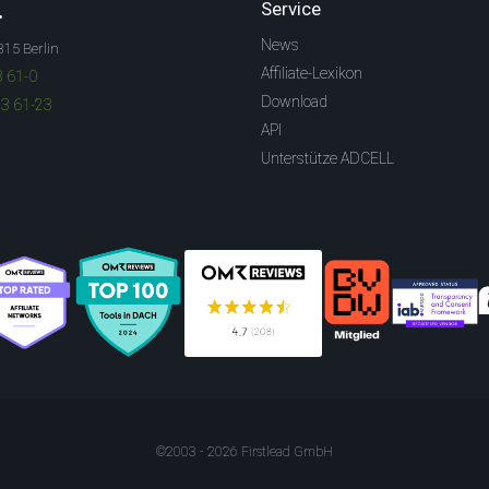
.
Service
News
315 Berlin
Affiliate-Lexikon
3 61-0
Download
83 61-23
API
Unterstütze ADCELL
©2003 - 2026 Firstlead GmbH