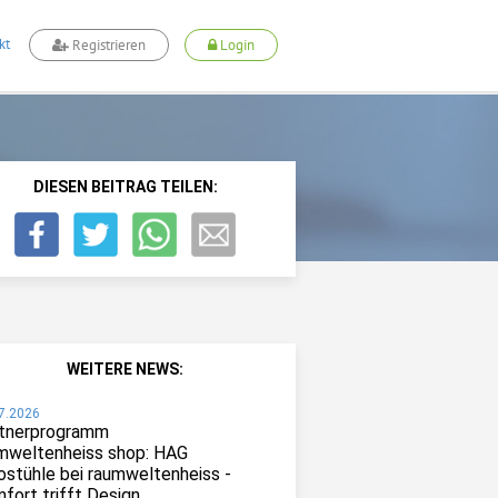
kt
Registrieren
Login
DIESEN BEITRAG TEILEN:
WEITERE NEWS:
7.2026
tnerprogramm
mweltenheiss shop: HAG
ostühle bei raumweltenheiss -
fort trifft Design