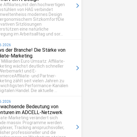
be Affiliates,mit den hochwertigen
ostühlen von HAG verbindet
mweltenheiss modernes Design
 ergonomischem Sitzkomfort!Die
ovativen Sitzlösungen
erstützen eine natürliche
egung im Arbeitsalltag und sor...
6.2026
s der Branche! Die Stärke von
iliate-Marketing.
 Milliarden Euro Umsatz: Affiliate-
keting wächst deutlich schneller
 Werbemarkt und E-
merceAffiliate- und Partner-
eting zählt seit vielen Jahren zu
 wichtigsten Performance-Kanälen
igitalen Handel. Die aktuelle ...
6.2026
 wachsende Bedeutung von
nturen im ADCELL-Netzwerk
liate-Marketing verändert sich
ade massiv. Programme werden
plexer, Tracking anspruchsvoller,
isher professioneller und die