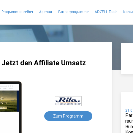
Programmbetreiber
Agentur
Partnerprogramme
ADCELL-Tools
Konta
Jetzt den Affiliate Umsatz
21.0
Par
Zum Programm
rau
Bür
Kom