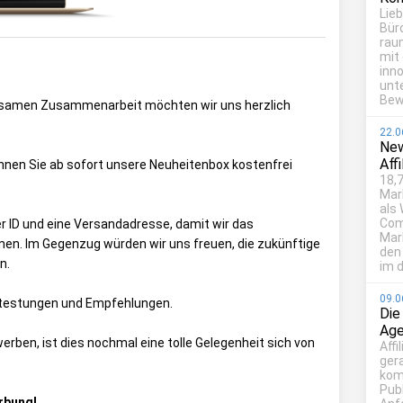
Lie
Bür
rau
mit
inn
unt
Bew
insamen Zusammenarbeit möchten wir uns herzlich
22.0
New
Aff
nnen Sie ab sofort unsere Neuheitenbox kostenfrei
18,7
Mar
als
Com
er ID und eine Versandadresse, damit wir das
Mark
nen. Im Gegenzug würden wir uns freuen, die zukünftige
den
n.
im d
09.0
kttestungen und Empfehlungen.
Die
Age
werben, ist dies nochmal eine tolle Gelegenheit sich von
Affi
ger
kom
Publ
erbung!