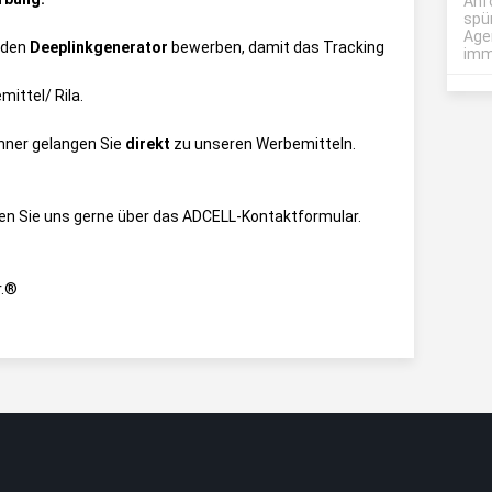
Anf
spü
Age
 den
Deeplinkgenerator
bewerben, damit das Tracking
imme
ittel/ Rila
.
anner gelangen Sie
direkt
zu unseren Werbemitteln.
en Sie uns gerne über das
ADCELL-Kontaktformular
.
r.®