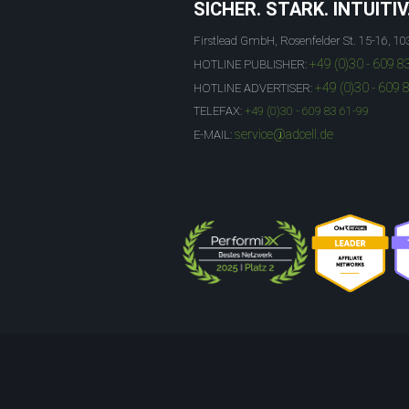
SICHER. STARK. INTUITIV
Firstlead GmbH, Rosenfelder St. 15-16, 10
+49 (0)30 - 609 8
HOTLINE PUBLISHER:
+49 (0)30 - 609 
HOTLINE ADVERTISER:
TELEFAX:
+49 (0)30 - 609 83 61-99
service@adcell.de
E-MAIL: