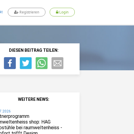
kt
Registrieren
Login
DIESEN BEITRAG TEILEN:
WEITERE NEWS:
7.2026
tnerprogramm
mweltenheiss shop: HAG
ostühle bei raumweltenheiss -
fort trifft Design