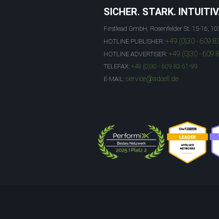
SICHER. STARK. INTUITIV
Firstlead GmbH, Rosenfelder St. 15-16, 10
+49 (0)30 - 609 8
HOTLINE PUBLISHER:
+49 (0)30 - 609 
HOTLINE ADVERTISER:
TELEFAX:
+49 (0)30 - 609 83 61-99
service@adcell.de
E-MAIL: