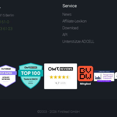
.
Service
News
315 Berlin
Affiliate-Lexikon
3 61-0
Download
83 61-23
API
Unterstütze ADCELL
©2003 - 2026 Firstlead GmbH