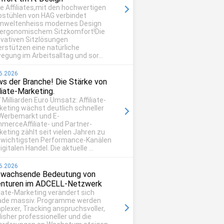
be Affiliates,mit den hochwertigen
ostühlen von HAG verbindet
mweltenheiss modernes Design
 ergonomischem Sitzkomfort!Die
ovativen Sitzlösungen
erstützen eine natürliche
egung im Arbeitsalltag und sor...
6.2026
s der Branche! Die Stärke von
iliate-Marketing.
 Milliarden Euro Umsatz: Affiliate-
keting wächst deutlich schneller
 Werbemarkt und E-
merceAffiliate- und Partner-
eting zählt seit vielen Jahren zu
 wichtigsten Performance-Kanälen
igitalen Handel. Die aktuelle ...
6.2026
 wachsende Bedeutung von
nturen im ADCELL-Netzwerk
liate-Marketing verändert sich
ade massiv. Programme werden
plexer, Tracking anspruchsvoller,
isher professioneller und die