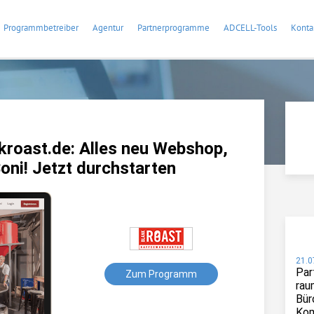
Programmbetreiber
Agentur
Partnerprogramme
ADCELL-Tools
Konta
roast.de: Alles neu Webshop,
oni! Jetzt durchstarten
21.0
Par
Zum Programm
rau
Bür
Kom