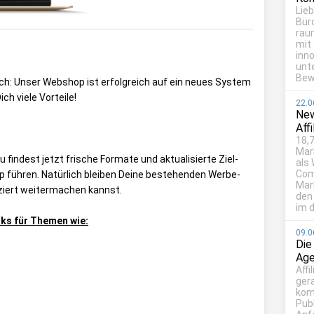
Lie
Bür
rau
mit
inn
unt
Bew
ich: Unser Webshop ist erfolgreich auf ein neues System
h viele Vorteile!
22.0
New
Aff
18,7
Mar
u findest jetzt frische Formate und aktualisierte Ziel-
als
Com
p führen. Natürlich bleiben Deine bestehenden Werbe-
Mark
ziert weitermachen kannst.
den
im d
inks für Themen wie:
09.0
Die
Age
Affi
ger
kom
Publ