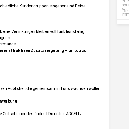
Anf
spü
schiedliche Kundengruppen eingehen und Deine
Age
imme
eine Verlinkungen bleiben voll funktionsfähig
pagnen
formance
erer attraktiven Zusatzvergütung – on top zur
aktiven Publisher, die gemeinsam mit uns wachsen wollen.
Bewerbung!
die Gutscheincodes findest Du unter:
ADCELL/