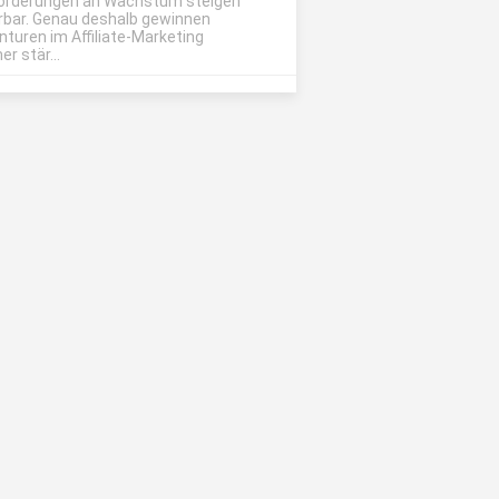
orderungen an Wachstum steigen
rbar. Genau deshalb gewinnen
nturen im Affiliate-Marketing
r stär...