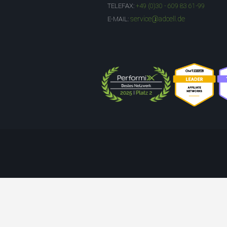
TELEFAX:
+49 (0)30 - 609 83 61-99
service@adcell.de
E-MAIL: