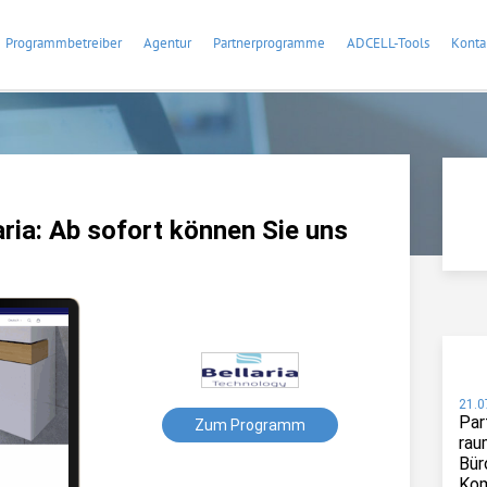
Programmbetreiber
Agentur
Partnerprogramme
ADCELL-Tools
Konta
ria: Ab sofort können Sie uns
21.0
Par
Zum Programm
rau
Bür
Kom