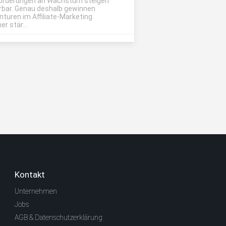
orderungen an Wachstum steigen
rbar. Genau deshalb gewinnen
nturen im Affiliate-Marketing
r stär...
Kontakt
Unternehmen
Jobs
AGB & Datenschutzerklärung