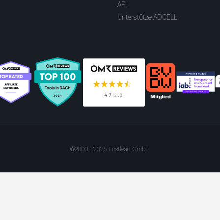
API
Unterstütze ADCELL
©2003 - 2026 Firstlead GmbH