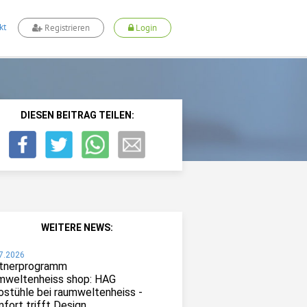
kt
Registrieren
Login
DIESEN BEITRAG TEILEN:
WEITERE NEWS:
7.2026
tnerprogramm
mweltenheiss shop: HAG
ostühle bei raumweltenheiss -
fort trifft Design