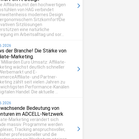
be Affiliates,mit den hochwertigen
ostühlen von HAG verbindet
mweltenheiss modernes Design
 ergonomischem Sitzkomfort!Die
ovativen Sitzlösungen
erstützen eine natürliche
egung im Arbeitsalltag und sor...
6.2026
s der Branche! Die Stärke von
iliate-Marketing.
 Milliarden Euro Umsatz: Affiliate-
keting wächst deutlich schneller
 Werbemarkt und E-
merceAffiliate- und Partner-
eting zählt seit vielen Jahren zu
 wichtigsten Performance-Kanälen
igitalen Handel. Die aktuelle ...
6.2026
 wachsende Bedeutung von
nturen im ADCELL-Netzwerk
liate-Marketing verändert sich
ade massiv. Programme werden
plexer, Tracking anspruchsvoller,
isher professioneller und die