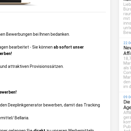
Lie
Bür
rau
mit
inn
unt
Bew
chen Bewerbungen bei Ihnen bedanken.
22.0
gen bearbeitet - Sie können
ab sofort unser
New
Aff
erben!
18,7
Mar
 und attraktiven Provisionssätzen.
als
Com
Mark
den
im d
Bewerben!
09.0
Die
den Deeplinkgenerator bewerben, damit das Tracking
Age
Affi
ger
ittel/ Bellaria
.
kom
Publ
anner gelangen Sie
direkt
zu unseren Werbemitteln.