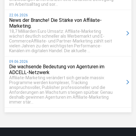
im Arbeitsalltag und sor...
22.06.2026
News der Branche! Die Stärke von Affiliate-
Marketing.
18,7 Milliarden Euro Umsatz: Affiliate-Marketing
wächst deutlich schneller als Werbemarkt und E-
CommerceAffiliate- und Partner-Marketing zählt seit
vielen Jahren zu den wichtigsten Performance-
Kanälen im digitalen Handel. Die aktuelle ...
09.06.2026
Die wachsende Bedeutung von Agenturen im
ADCELL-Netzwerk
Affiliate-Marketing verändert sich gerade massiv.
Programme werden komplexer, Tracking
anspruchsvoller, Publisher professioneller und die
Anforderungen an Wachstum steigen spürbar. Genau
deshalb gewinnen Agenturen im Affiliate-Marketing
immer stär...