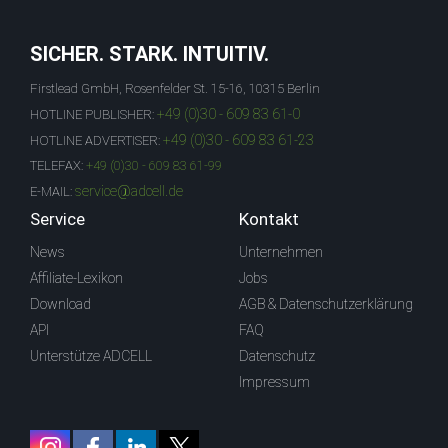
SICHER. STARK. INTUITIV.
Firstlead GmbH, Rosenfelder St. 15-16, 10315 Berlin
+49 (0)30 - 609 83 61-0
HOTLINE PUBLISHER:
+49 (0)30 - 609 83 61-23
HOTLINE ADVERTISER:
TELEFAX:
+49 (0)30 - 609 83 61-99
service@adcell.de
E-MAIL:
Service
Kontakt
News
Unternehmen
Affiliate-Lexikon
Jobs
Download
AGB & Datenschutzerklärung
API
FAQ
Unterstütze ADCELL
Datenschutz
Impressum